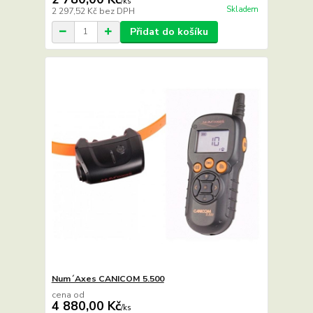
/
ks
Skladem
2 297,52 Kč
bez DPH
Přidat do košíku
Num´Axes CANICOM 5.500
cena od
4 880,00 Kč
/
ks