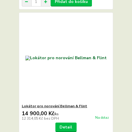
Přidat do košíku
Lokátor pro norování Bellman & Flint
14 900,00 Kč
/
ks
Na dotaz
12 314,05 Kč
bez DPH
Detail