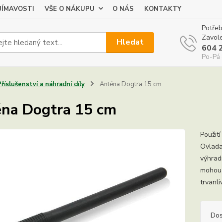
JÍMAVOSTI
VŠE O NÁKUPU
O NÁS
KONTAKTY
Potřeb
Zavole
Hledat
604 
Po-Pá 
Příslušenství a náhradní díly
Anténa Dogtra 15 cm
na Dogtra 15 cm
Použit
Ovlada
výhrad
mohou 
trvanli
Dos