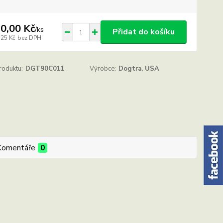
0,00 Kč
/
ks
Přidat do košíku
,25 Kč
bez DPH
roduktu:
DGT90C011
Výrobce:
Dogtra, USA
Komentáře
0