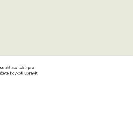
 souhlasu také pro
žete kdykoli upravit
hu včetně převzetí, šíření či dalšího zpřístupňování
Vytvořeno na
Eshop-rychle.cz