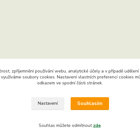
čnost, zpříjemnění používání webu, analytické účely a v případě udělení
y využíváme soubory cookies. Nastavení vlastních preferencí cookies mů
odkazem ve spodní části stránek.
na práva vyhrazena. Chráněný autorský web. Jakékoliv užití obsa
 je bez výslovného souhlasu majitele webu zakázáno.
Souhlasím
Nastavení
Souhlas můžete odmítnout
zde
.