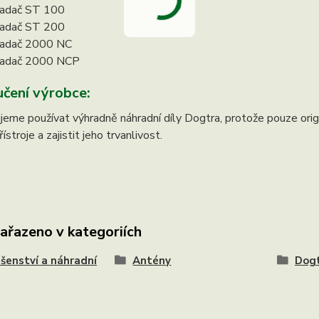
adač ST 100
adač ST 200
adač 2000 NC
adač 2000 NCP
čení výrobce:
eme používat výhradně náhradní díly Dogtra, protože pouze origi
stroje a zajistit jeho trvanlivost.
zařazeno v kategoriích
ušenství a náhradní
Antény
Dog