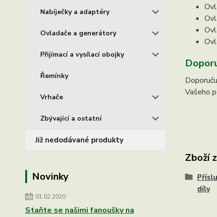
Ovl
Nabíječky a adaptéry
Ovl
Ovl
Ovladače a generátory
Ovl
Přijímací a vysílací obojky
Doporu
Řemínky
Doporučuj
Vašeho pří
Vrhače
Zbývající a ostatní
Již nedodávané produkty
Zboží 
Novinky
Přísl
díly
01.02.2020
Staňte se našimi fanoušky na