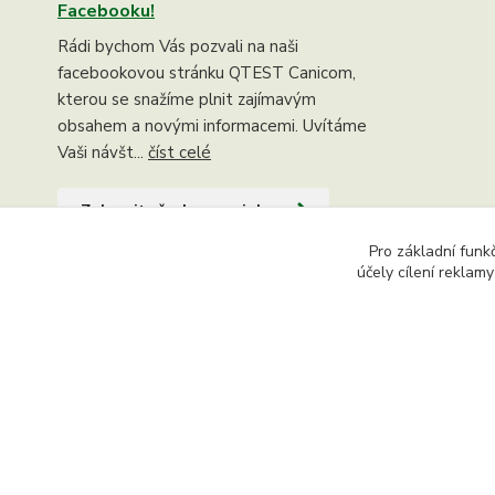
Facebooku!
Rádi bychom Vás pozvali na naši
facebookovou stránku QTEST Canicom,
kterou se snažíme plnit zajímavým
obsahem a novými informacemi. Uvítáme
Vaši návšt...
číst celé
Zobrazit všechny novinky
Pro základní funk
účely cílení reklam
Copyright © 2015 - 2026 Ing. Miloš Hušek - QTEST. Všech
textů či jejich částí, článků, obrázků, fotografií a videí