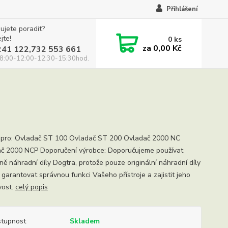
Přihlášení
ujete poradit?
jte!
0
ks
za
0,00 Kč
241 122,732 553 661
8:00-12:00-12:30-15:30hod.
í pro: Ovladač ST 100 Ovladač ST 200 Ovladač 2000 NC
č 2000 NCP Doporučení výrobce: Doporučujeme používat
ně náhradní díly Dogtra, protože pouze originální náhradní díly
garantovat správnou funkci Vašeho přístroje a zajistit jeho
vost.
celý popis
tupnost
Skladem