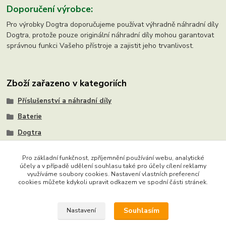
Doporučení výrobce:
Pro výrobky Dogtra doporučujeme používat výhradně náhradní díly
Dogtra, protože pouze originální náhradní díly mohou garantovat
správnou funkci Vašeho přístroje a zajistit jeho trvanlivost.
Zboží zařazeno v kategoriích
Příslušenství a náhradní díly
Baterie
Dogtra
Pro základní funkčnost, zpříjemnění používání webu, analytické
účely a v případě udělení souhlasu také pro účely cílení reklamy
využíváme soubory cookies. Nastavení vlastních preferencí
Copyright © 2015 - 2026 Ing. Miloš Hušek - QTEST. Všechna
cookies můžete kdykoli upravit odkazem ve spodní části stránek.
práva vyhrazena. Chráněný autorský web. Jakékoliv užití obsahu
včetně převzetí, šíření či dalšího zpřístupňování textů či jejich částí,
Souhlasím
Nastavení
článků, obrázků, fotografií a videí je bez výslovného souhlasu
majitele webu zakázáno.