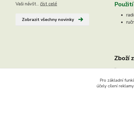
Použití
Vaši návšt...
číst celé
rad
Zobrazit všechny novinky
ruč
Zboží 
Již n
Pro základní funk
účely cílení reklam
Copyright © 2015 - 2026 Ing. Miloš Hušek - QTEST. Všech
textů či jejich částí, článků, obrázků, fotografií a videí