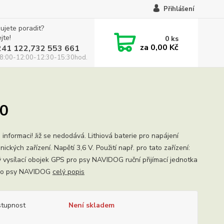
Přihlášení
ujete poradit?
jte!
0
ks
za
0,00 Kč
241 122,732 553 661
8:00-12:00-12:30-15:30hod.
00
 informaci! Již se nedodává. Lithiová baterie pro napájení
nických zařízení. Napětí 3,6 V. Použití např. pro tato zařízení:
ý vysílací obojek GPS pro psy NAVIDOG ruční přijímací jednotka
ro psy NAVIDOG
celý popis
tupnost
Není skladem