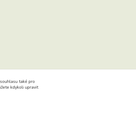
 souhlasu také pro
žete kdykoli upravit
hu včetně převzetí, šíření či dalšího zpřístupňování
Vytvořeno na
Eshop-rychle.cz