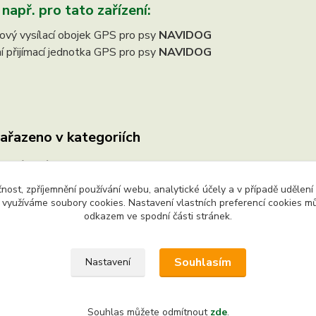
 např. pro tato zařízení:
iový vysílací obojek GPS pro psy
NAVIDOG
ní přijímací jednotka GPS pro psy
NAVIDOG
zařazeno v kategoriích
edodávané produkty
čnost, zpříjemnění používání webu, analytické účely a v případě udělení
y využíváme soubory cookies. Nastavení vlastních preferencí cookies mů
odkazem ve spodní části stránek.
na práva vyhrazena. Chráněný autorský web. Jakékoliv užití obsa
 je bez výslovného souhlasu majitele webu zakázáno.
Souhlasím
Nastavení
Souhlas můžete odmítnout
zde
.