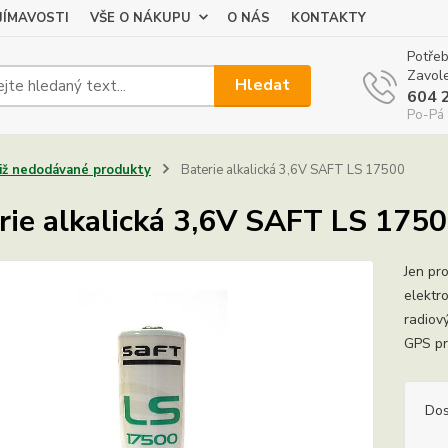
JÍMAVOSTI
VŠE O NÁKUPU
O NÁS
KONTAKTY
Potřeb
Zavole
Hledat
604 
Po-Pá 
Již nedodávané produkty
Baterie alkalická 3,6V SAFT LS 17500
rie alkalická 3,6V SAFT LS 175
Jen pro
elektro
radiov
GPS p
Dos