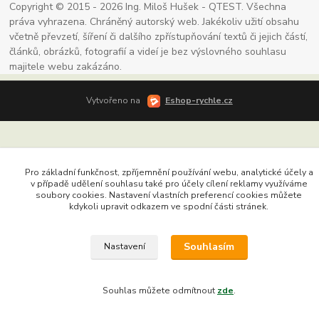
Copyright © 2015 - 2026 Ing. Miloš Hušek - QTEST. Všechna
práva vyhrazena. Chráněný autorský web. Jakékoliv užití obsahu
včetně převzetí, šíření či dalšího zpřístupňování textů či jejich částí,
článků, obrázků, fotografií a videí je bez výslovného souhlasu
majitele webu zakázáno.
Vytvořeno na
Eshop-rychle.cz
Pro základní funkčnost, zpříjemnění používání webu, analytické účely a
v případě udělení souhlasu také pro účely cílení reklamy využíváme
soubory cookies. Nastavení vlastních preferencí cookies můžete
kdykoli upravit odkazem ve spodní části stránek.
Souhlasím
Nastavení
Souhlas můžete odmítnout
zde
.