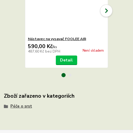
Nástavec na vysavač FOOLEE AIR
Čepel Foole
590,00 Kč
460,00 K
/
ks
Není skladem
487,60 Kč
bez DPH
380,17 Kč
be
Detail
Zboží zařazeno v kategoriích
Péče o srst