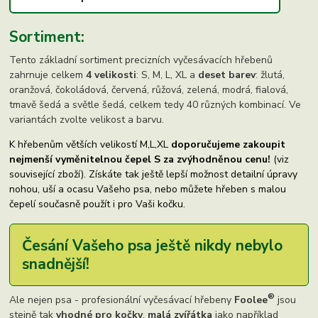
Sortiment:
Tento základní sortiment precizních vyčesávacích hřebenů
zahrnuje celkem
4 velikosti
: S, M, L, XL a
deset barev
: žlutá,
oranžová, čokoládová, červená, růžová, zelená, modrá, fialová,
tmavě šedá a světle šedá, celkem tedy 40 různých kombinací. Ve
variantách zvolte velikost a barvu.
K hřebenům větších velikostí M,L,XL
doporučujeme zakoupit
nejmenší vyměnitelnou čepel S za zvýhodněnou cenu!
(viz
související zboží). Získáte tak ještě lepší možnost detailní úpravy
nohou, uší a ocasu Vašeho psa, nebo můžete hřeben s malou
čepelí současně použít i pro Vaši kočku.
Česání Vašeho psa ještě nikdy nebylo
snadnější!
®
Ale nejen psa - profesionální vyčesávací hřebeny
Foolee
jsou
stejně tak
vhodné pro kočky
,
malá zvířátka
jako například