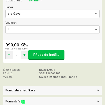
Dostupnost
Skladem
Barva
Velikost
990,00 Kč
/
ks
818,18 Kč
bez DPH
Přidat do košíku
Číslo produktu:
RCD01A032
EAN kód:
3661726000285
Výrobce:
Swees International, Francie
Kompletní specifikace
Komentáře
0