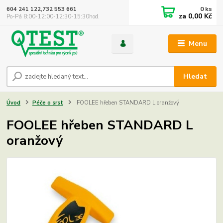
0
ks
604 241 122,732 553 661
za
0,00 Kč
Po-Pá 8:00-12:00-12:30-15:30hod.
Menu
Hledat
Úvod
Péče o srst
FOOLEE hřeben STANDARD L oranžový
FOOLEE hřeben STANDARD L
oranžový