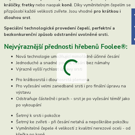
králíčky
,
fretky
nebo naopak
koně
. Díky vyměnitelným čepelím se
přizpůsobí každé velikosti zvířete. Jsou vhodné
pro krátkou i
dlouhou srst
.
Speciální technologické provedení čepelí, perfektní a
bezkonkurenční způsob odstranění uvolněné srsti.
Nejvýraznější přednosti hřebenů Foolee®:
Nová technologie umožňující mimořádně účinné česání
Jednoduché a snadné použití, česání bez námahy
Výrazně vyšší rychlost úpravy srsti
Pro krátkosrstá i dlouhosrstá plemena
Pro vyčesání velmi zanedbané srsti i pro finální úpravu na
výstavu
Odstraňuje částečně i prach - srst je po vyčesání téměř jako
po vykoupání
Šetrný k srsti i pokožce
Šetrný ke zvířeti - při česání netahá a nepoškrábe pokožku
Vyměnitelné čepele 4 velikostí z kvalitní nerezové oceli - od
křečka po koně