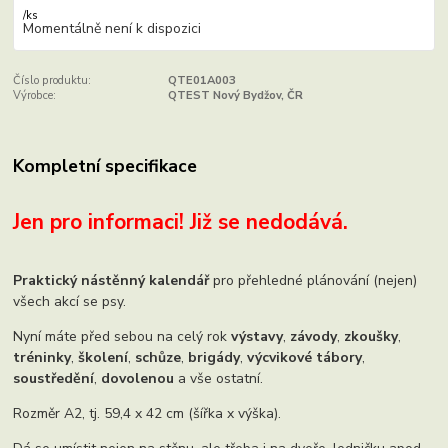
/
ks
Momentálně není k dispozici
Číslo produktu:
QTE01A003
Výrobce:
QTEST Nový Bydžov, ČR
Kompletní specifikace
Jen pro informaci! Již se nedodává.
Praktický nástěnný kalendář
pro přehledné plánování (nejen)
všech akcí se psy.
Nyní máte před sebou na celý rok
výstavy
,
závody
,
zkoušky
,
tréninky
,
školení
,
schůze
,
brigády
,
výcvikové tábory
,
soustředění
,
dovolenou
a vše ostatní.
Rozměr A2, tj. 59,4 x 42 cm (šířka x výška).