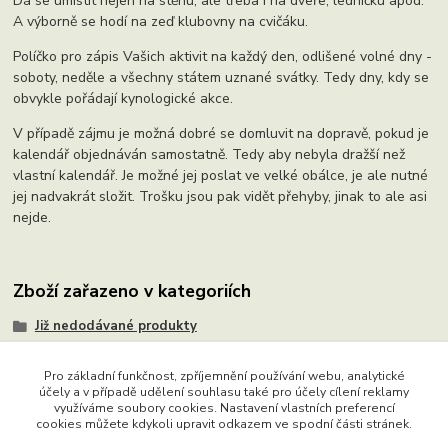
Dá se umístit nejen na stěnu, ale třeba i na dveře, ledničku apod.
A výborně se hodí na zeď klubovny na cvičáku.
Políčko pro zápis Vašich aktivit na každý den, odlišené volné dny -
soboty, neděle a všechny státem uznané svátky. Tedy dny, kdy se
obvykle pořádají kynologické akce.
V případě zájmu je možná dobré se domluvit na dopravě, pokud je
kalendář objednáván samostatně. Tedy aby nebyla dražší než
vlastní kalendář. Je možné jej poslat ve velké obálce, je ale nutné
jej nadvakrát složit. Trošku jsou pak vidět přehyby, jinak to ale asi
nejde.
Zboží zařazeno v kategoriích
Již nedodávané produkty
Pro základní funkčnost, zpříjemnění používání webu, analytické
účely a v případě udělení souhlasu také pro účely cílení reklamy
využíváme soubory cookies. Nastavení vlastních preferencí
Copyright © 2015 - 2026 Ing. Miloš Hušek - QTEST. Všechna
cookies můžete kdykoli upravit odkazem ve spodní části stránek.
práva vyhrazena. Chráněný autorský web. Jakékoliv užití obsahu