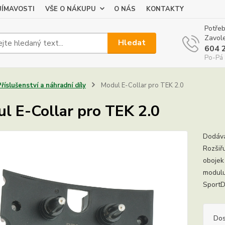
JÍMAVOSTI
VŠE O NÁKUPU
O NÁS
KONTAKTY
Potřeb
Zavole
Hledat
604 
Po-Pá 
Příslušenství a náhradní díly
Modul E-Collar pro TEK 2.0
l E-Collar pro TEK 2.0
Dodává 
Rozšiř
obojek
modulu
SportDo
Dos