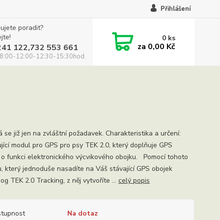
Přihlášení
ujete poradit?
jte!
0
ks
za
0,00 Kč
241 122,732 553 661
8:00-12:00-12:30-15:30hod.
se již jen na zvláštní požadavek. Charakteristika a určení:
ující modul pro GPS pro psy TEK 2.0, který doplňuje GPS
 o funkci elektronického výcvikového obojku. Pomocí tohoto
, který jednoduše nasadíte na Váš stávající GPS obojek
g TEK 2.0 Tracking, z něj vytvoříte ...
celý popis
tupnost
Na dotaz