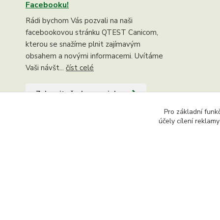
Facebooku!
Rádi bychom Vás pozvali na naši
facebookovou stránku QTEST Canicom,
kterou se snažíme plnit zajímavým
obsahem a novými informacemi. Uvítáme
Vaši návšt...
číst celé
Zobrazit všechny novinky
Pro základní funk
účely cílení reklam
Copyright © 2015 - 2026 Ing. Miloš Hušek - QTEST. Všech
textů či jejich částí, článků, obrázků, fotografií a videí