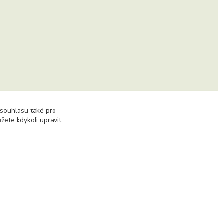
 souhlasu také pro
žete kdykoli upravit
hu včetně převzetí, šíření či dalšího zpřístupňování
Vytvořeno na
Eshop-rychle.cz