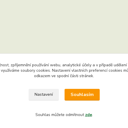
čnost, zpříjemnění používání webu, analytické účely a v případě udělení
y využíváme soubory cookies. Nastavení vlastních preferencí cookies mů
odkazem ve spodní části stránek.
na práva vyhrazena. Chráněný autorský web. Jakékoliv užití obsa
 je bez výslovného souhlasu majitele webu zakázáno.
Souhlasím
Nastavení
Souhlas můžete odmítnout
zde
.