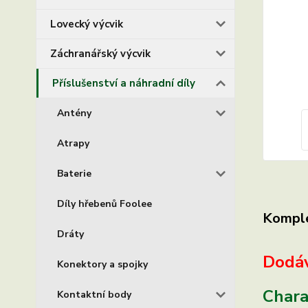
Lovecký výcvik
Záchranářský výcvik
Příslušenství a náhradní díly
Antény
Atrapy
Baterie
Díly hřebenů Foolee
Komple
Dráty
Dodáv
Konektory a spojky
Charak
Kontaktní body