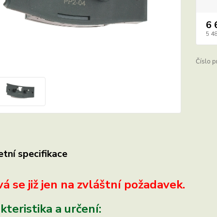
6 
5 4
Číslo p
tní specifikace
á se již jen na zvláštní požadavek.
teristika a určení: