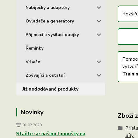
Nabíječky a adaptéry
Rozšiřu
Ovladače a generátory
Přijímací a vysílací obojky
Řemínky
Pomocí
Vrhače
vytvoří
Traini
Zbývající a ostatní
Již nedodávané produkty
Novinky
Zboží 
01.02.2020
Přísl
Staňte se našimi fanoušky na
díly