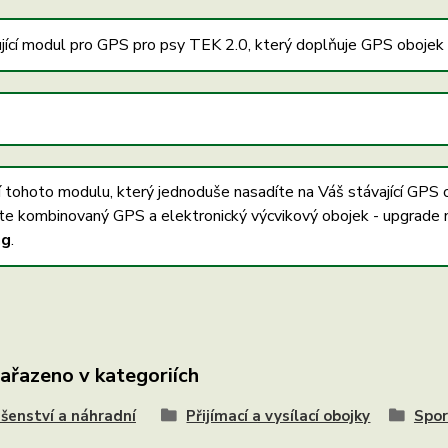
jící modul pro GPS pro psy TEK 2.0, který doplňuje GPS obojek 
 tohoto modulu, který jednoduše nasadíte na Váš stávající GPS
te kombinovaný GPS a elektronický výcvikový obojek - upgrade 
ng
.
zařazeno v kategoriích
ušenství a náhradní
Přijímací a vysílací obojky
Spo