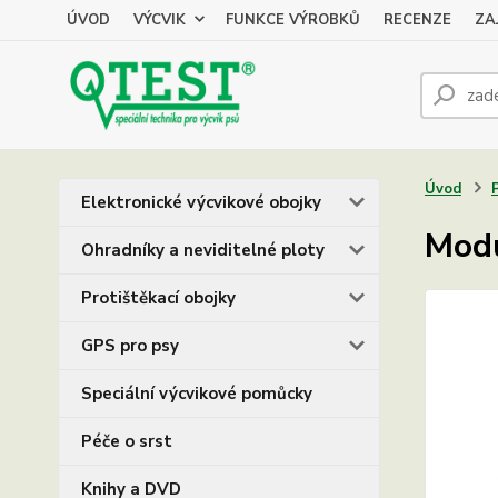
ÚVOD
VÝCVIK
FUNKCE VÝROBKŮ
RECENZE
ZA
Úvod
Elektronické výcvikové obojky
Modu
Ohradníky a neviditelné ploty
Protištěkací obojky
GPS pro psy
Speciální výcvikové pomůcky
Péče o srst
Knihy a DVD