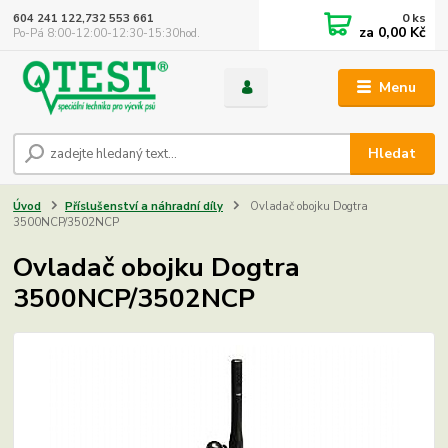
0
ks
604 241 122,732 553 661
za
0,00 Kč
Po-Pá 8:00-12:00-12:30-15:30hod.
Menu
Hledat
Úvod
Příslušenství a náhradní díly
Ovladač obojku Dogtra
3500NCP/3502NCP
Ovladač obojku Dogtra
3500NCP/3502NCP