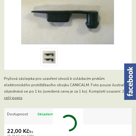
Pryžová záslepka pro uzavření otvorů k ovládacím prvkům
elektronického protištěkacího obojku CANICALM. Foto pouze ilustrační -
objednává se po 1 ks (uvedená cena je za 1 ks). Kompletí osazení: 2 ks.
celý popis
Dostupnost
Skladem
22,00 Kč
/
ks
18,18 Kč
bez DPH