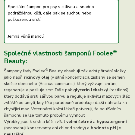
Speciální šampon pro psy s citlivou a snadno
podrážděnou kůží, dále pak se suchou nebo
poškozenou srstí.
Jemná vůně mandlí.
®
Společné vlastnosti šamponů Foolee
Beauty:
®
Šampony řady Foolee
Beauty obsahují základní přírodní složky
jako např.
ricinový olej
(v silné koncentraci), získaný ze semen
skočce obecného (Ricinus communis), který vyživuje, chrání,
regeneruje a posiluje srst. Dále pak
glycerin lékařský
(rostlinný),
který dodává srsti zářivou barvu a reguluje aktivitu mazových žláz
zvláště po umytí, kdy tělo paradoxně produkuje další náhradu za
chybějící maz. Veterinární kožní lékaři potvrzují, že používáním
šamponu se lze tomuto problému vyhnout.
Výrobky jsou k srsti a kůži zvířat
velmi šetrné
a
hypoalergenní
(neobsahují konzervanty ani chlorid sodný) a
hodnota pH je
neutrální
.