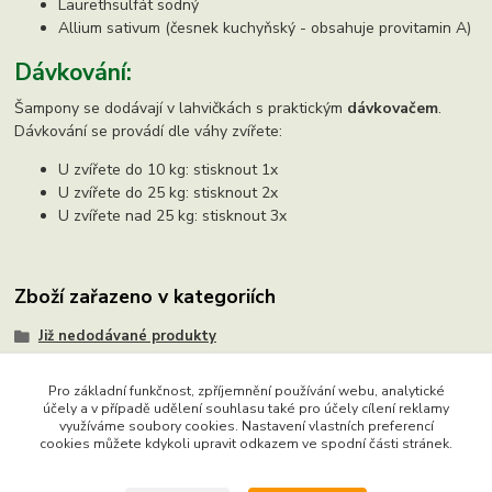
Laurethsulfát sodný
Allium sativum (česnek kuchyňský - obsahuje provitamin A)
Dávkování:
Šampony se dodávají v lahvičkách s praktickým
dávkovačem
.
Dávkování se provádí dle váhy zvířete:
U zvířete do 10 kg: stisknout 1x
U zvířete do 25 kg: stisknout 2x
U zvířete nad 25 kg: stisknout 3x
Zboží zařazeno v kategoriích
Již nedodávané produkty
Pro základní funkčnost, zpříjemnění používání webu, analytické
účely a v případě udělení souhlasu také pro účely cílení reklamy
využíváme soubory cookies. Nastavení vlastních preferencí
Copyright © 2015 - 2026 Ing. Miloš Hušek - QTEST. Všechna
cookies můžete kdykoli upravit odkazem ve spodní části stránek.
práva vyhrazena. Chráněný autorský web. Jakékoliv užití obsahu
včetně převzetí, šíření či dalšího zpřístupňování textů či jejich částí,