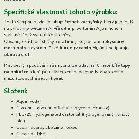
Specifické vlastnosti tohoto výrobku:
Tento šampon navíc obsahuje
česnek kuchyňský
, který je bohatý
na přírodní provitamin A.
Přírodní provitamin A
je mnohem
stabilnější než syntetické vitamíny.
Obsahuje základní složky
keratinu
, jako jsou
aminokyseliny
methionin
a
cystein
. Také
biotin
(
vitamin H
), čímž podporuje
obnovu srsti
.
Pravidelným používáním šamponu lze
odstranit malé bílé lupy
na pokožce
, které jsou důsledkem nadměrné tvorby kožního
mazu (tzv. suchá seborrhoea).
Složení:
Aqua (voda)
Glycerin - glycerin officinale (glycerin lékařský)
PEG-25 Hydrogenated castor oil (hydrogenovaný ricinový
olej)
Cocamidopropil betaine (kokos)
Cocamide DEA