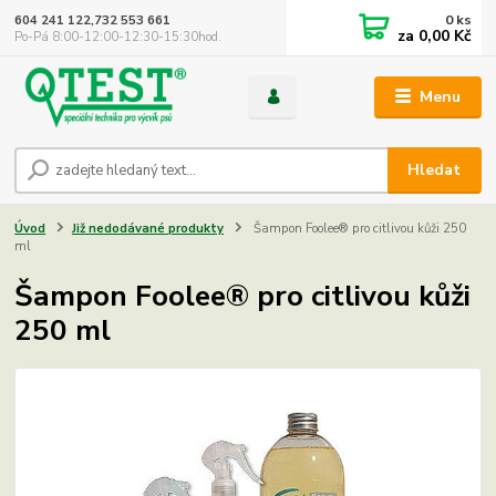
0
ks
604 241 122,732 553 661
za
0,00 Kč
Po-Pá 8:00-12:00-12:30-15:30hod.
Menu
Hledat
Úvod
Již nedodávané produkty
Šampon Foolee® pro citlivou kůži 250
ml
Šampon Foolee® pro citlivou kůži
250 ml