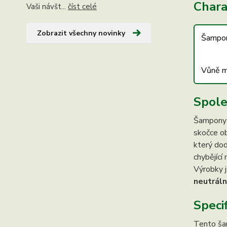
Charak
Vaši návšt...
číst celé
Zobrazit všechny novinky
Šampon 
Vůně m
Spole
Šampony 
skočce ob
který dod
chybějící
Výrobky j
neutráln
Speci
Tento ša