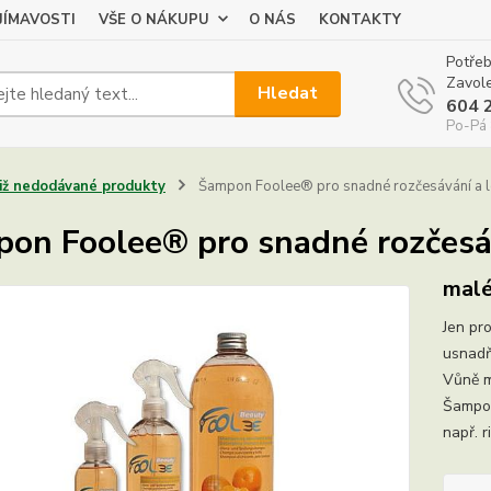
JÍMAVOSTI
VŠE O NÁKUPU
O NÁS
KONTAKTY
Potřeb
Zavole
Hledat
604 
Po-Pá 
Již nedodávané produkty
Šampon Foolee® pro snadné rozčesávání a le
on Foolee® pro snadné rozčesáv
malé
Jen pr
usnadň
Vůně m
Šampon
např. r