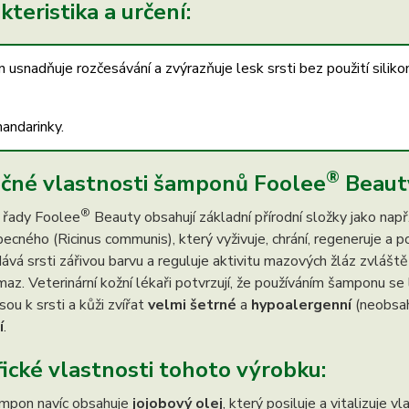
teristika a určení:
usnadňuje rozčesávání a zvýrazňuje lesk srsti bez použití siliko
andarinky.
®
čné vlastnosti šamponů Foolee
Beaut
®
řady Foolee
Beauty obsahují základní přírodní složky jako např
ecného (Ricinus communis), který vyživuje, chrání, regeneruje a p
ává srsti zářivou barvu a reguluje aktivitu mazových žláz zvlášt
 maz. Veterinární kožní lékaři potvrzují, že používáním šamponu 
sou k srsti a kůži zvířat
velmi šetrné
a
hypoalergenní
(neobsah
í
.
fické vlastnosti tohoto výrobku:
mpon navíc obsahuje
jojobový olej
, který posiluje a vitalizuje v