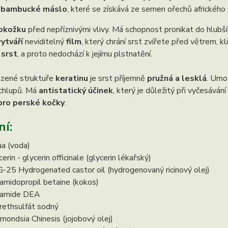
k
bambucké máslo
, které se získává ze semen ořechů africkéh
pokožku
před nepříznivými vlivy. Má schopnost pronikat do hlubš
vytváří
neviditelný
film
, který chrání srst zvířete před větrem,
 srst
, a proto nedochází k jejímu plstnatění.
ozené struktuře
keratinu
je srst příjemně
pružná a lesklá
. Umo
 chlupů. Má
antistatický účinek
, který je důležitý při vyčesáván
pro perské kočky
.
ní:
a (voda)
erin - glycerin officinale (glycerin lékařský)
-25 Hydrogenated castor oil (hydrogenovaný ricinový olej)
amidopropil betaine (kokos)
camide DEA
rethsulfát sodný
mondsia Chinesis (jojobový olej)