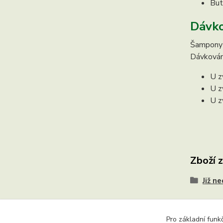
But
Dávko
Šampony s
Dávkování
U z
U z
U z
Zboží 
Již n
Pro základní funk