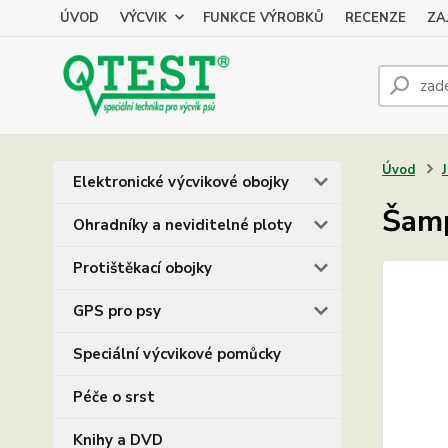
ÚVOD
VÝCVIK
FUNKCE VÝROBKŮ
RECENZE
ZA
Úvod
Elektronické výcvikové obojky
Šamp
Ohradníky a neviditelné ploty
Protištěkací obojky
GPS pro psy
Speciální výcvikové pomůcky
Péče o srst
Knihy a DVD