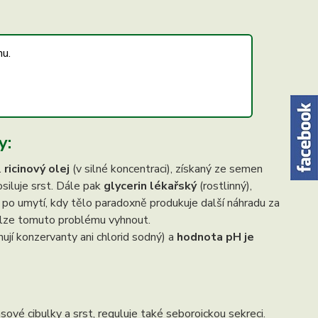
nu.
y:
.
ricinový olej
(v silné koncentraci), získaný ze semen
osiluje srst. Dále pak
glycerin lékařský
(rostlinný),
ě po umytí, kdy tělo paradoxně produkuje další náhradu za
se lze tomuto problému vyhnout.
ují konzervanty ani chlorid sodný) a
hodnota pH je
lasové cibulky a srst, reguluje také seboroickou sekreci.