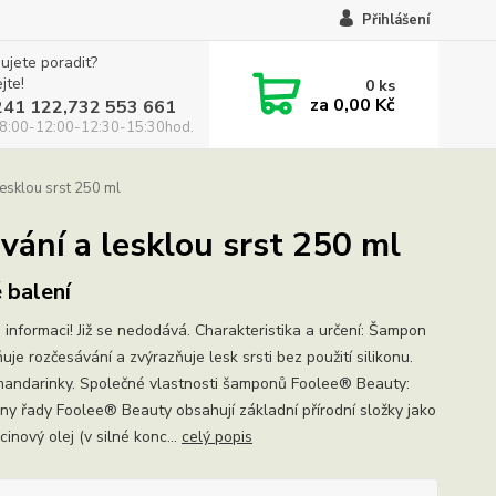
Přihlášení
ujete poradit?
jte!
0
ks
za
0,00 Kč
241 122,732 553 661
8:00-12:00-12:30-15:30hod.
sklou srst 250 ml
ání a lesklou srst 250 ml
 balení
o informaci! Již se nedodává. Charakteristika a určení: Šampon
uje rozčesávání a zvýrazňuje lesk srsti bez použití silikonu.
andarinky. Společné vlastnosti šamponů Foolee® Beauty:
y řady Foolee® Beauty obsahují základní přírodní složky jako
icinový olej (v silné konc...
celý popis