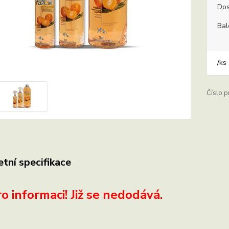
Dos
Bal
/
ks
Číslo p
tní specifikace
o informaci! Již se nedodává.