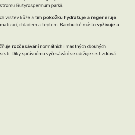
o stromu Butyrospermum parkii.
ích vrstev kůže a tím
pokožku hydratuje a regeneruje
.
 klimatizací, chladem a teplem. Bambucké máslo
vyživuje a
žňuje
rozčesávání
normálních i mastných dlouhých
í srsti. Díky správnému vyčesávání se udržuje srst zdravá.