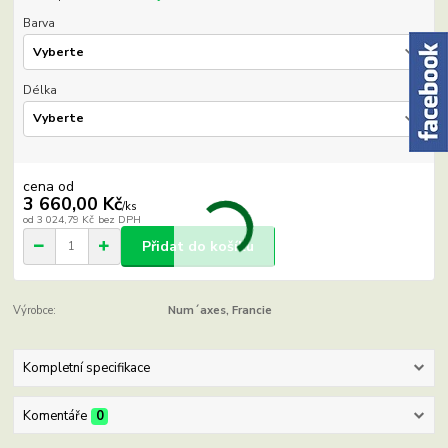
Barva
Délka
cena od
3 660,00 Kč
/
ks
od
3 024,79 Kč
bez DPH
Přidat do košíku
Výrobce:
Num´axes, Francie
Kompletní specifikace
Komentáře
0