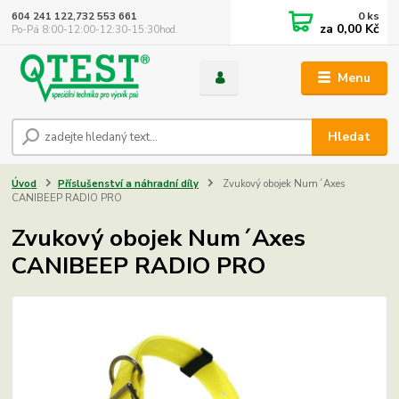
0
ks
604 241 122,732 553 661
za
0,00 Kč
Po-Pá 8:00-12:00-12:30-15:30hod.
Menu
Hledat
Úvod
Příslušenství a náhradní díly
Zvukový obojek Num´Axes
CANIBEEP RADIO PRO
Zvukový obojek Num´Axes
CANIBEEP RADIO PRO