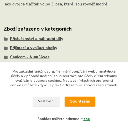
jako dvojice tlačítek volby 3. psa, které jsou rovněž modré.
Zboží zařazeno v kategoriích
Příslušenství a náhradní díly
Přijímací a vysílací obojky
Canicom - Num´Axes
Pro základní funkčnost, zpříjemnění používání webu, analytické
účely a v případě udělení souhlasu také pro účely cílení reklamy
využíváme soubory cookies. Nastavení vlastních preferencí
Copyright © 2015 - 2022 Ing. Miloš Hušek - QTEST. Všechna
cookies můžete kdykoli upravit odkazem ve spodní části stránek.
práva vyhrazena. Chráněný autorský web. Jakékoliv užití obsahu
včetně převzetí, šíření či dalšího zpřístupňování textů či jejich částí,
Souhlasím
Nastavení
článků, obrázků, fotografií a videí je bez výslovného souhlasu
majitele webu zakázáno.
Souhlas můžete odmítnout
zde
.
Vytvořeno na
Eshop-rychle.cz