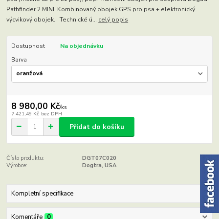
Pathfinder 2 MINI. Kombinovaný obojek GPS pro psa + elektronický
výcvikový obojek. Technické ú...
celý popis
Dostupnost
Na objednávku
Barva
8 980,00 Kč
/
ks
7 421,49 Kč
bez DPH
Přidat do košíku
Číslo produktu:
DGT07C020
Výrobce:
Dogtra, USA
Kompletní specifikace
Komentáře
0