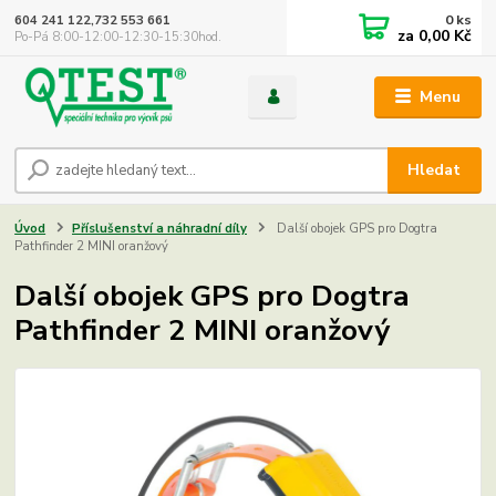
0
ks
604 241 122,732 553 661
za
0,00 Kč
Po-Pá 8:00-12:00-12:30-15:30hod.
Menu
Hledat
Úvod
Příslušenství a náhradní díly
Další obojek GPS pro Dogtra
Pathfinder 2 MINI oranžový
Další obojek GPS pro Dogtra
Pathfinder 2 MINI oranžový