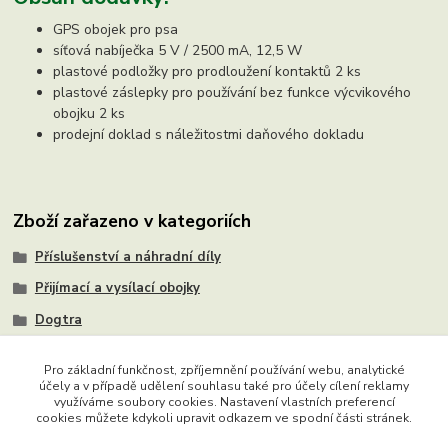
GPS obojek pro psa
síťová nabíječka 5 V / 2500 mA, 12,5 W
plastové podložky pro prodloužení kontaktů 2 ks
plastové záslepky pro používání bez funkce výcvikového
obojku 2 ks
prodejní doklad s náležitostmi daňového dokladu
Zboží zařazeno v kategoriích
Příslušenství a náhradní díly
Přijímací a vysílací obojky
Dogtra
Pro základní funkčnost, zpříjemnění používání webu, analytické
účely a v případě udělení souhlasu také pro účely cílení reklamy
využíváme soubory cookies. Nastavení vlastních preferencí
Copyright © 2015 - 2026 Ing. Miloš Hušek - QTEST. Všechna
cookies můžete kdykoli upravit odkazem ve spodní části stránek.
práva vyhrazena. Chráněný autorský web. Jakékoliv užití obsahu