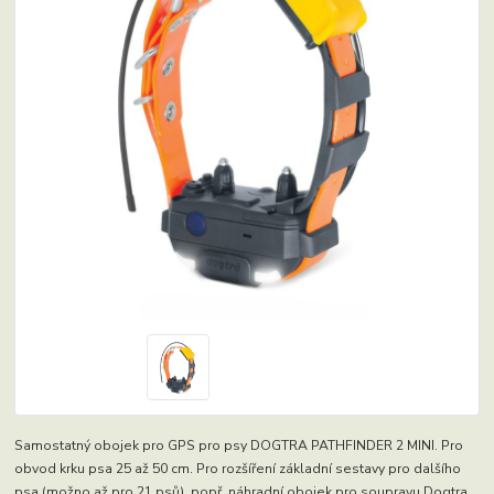
Samostatný obojek pro GPS pro psy DOGTRA PATHFINDER 2 MINI. Pro
obvod krku psa 25 až 50 cm. Pro rozšíření základní sestavy pro dalšího
psa (možno až pro 21 psů), popř. náhradní obojek pro soupravu Dogtra