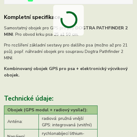
Kompletní specifikace
Samostatný obojek pro GPS pro psy
DOGTRA PATHFINDER 2
MINI
. Pro obvod krku psa
25 až 50 cm
.
Pro rozšíření základní sestavy pro dalšího psa (možno až pro 21
psů), popř. náhradní obojek pro soupravu Dogtra Pathfinder 2
MINI.
Kombinovaný obojek GPS pro psa + elektronický výcvikový
obojek.
Technické údaje:
Obojek (GPS modul + radiový vysílač):
radiová: pružná vnější
Anténa:
GPS: integrovaná (vnitřní)
rychlonabíjecí lithium-
Napájení: