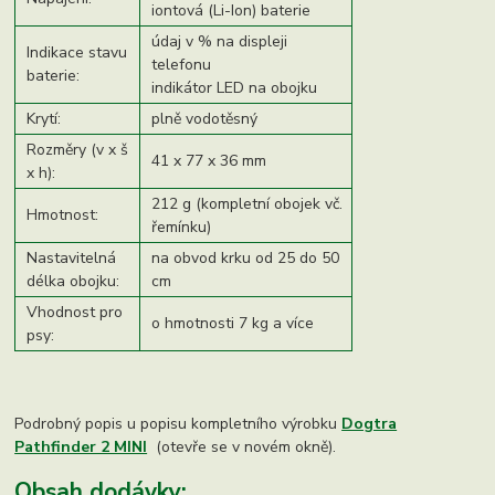
iontová (Li-Ion) baterie
údaj v % na displeji
Indikace stavu
telefonu
baterie:
indikátor LED na obojku
Krytí:
plně vodotěsný
Rozměry (v x š
41 x 77 x 36 mm
x h):
212 g (kompletní obojek vč.
Hmotnost:
řemínku)
Nastavitelná
na obvod krku od 25 do 50
délka obojku:
cm
Vhodnost pro
o hmotnosti 7 kg a více
psy:
Podrobný popis u popisu kompletního výrobku
Dogtra
Pathfinder 2 MINI
(otevře se v novém okně).
Obsah dodávky: