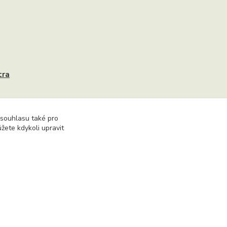
tra
 souhlasu také pro
žete kdykoli upravit
hu včetně převzetí, šíření či dalšího zpřístupňování
Vytvořeno na
Eshop-rychle.cz