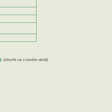
I
(otevře se v novém okně).
s