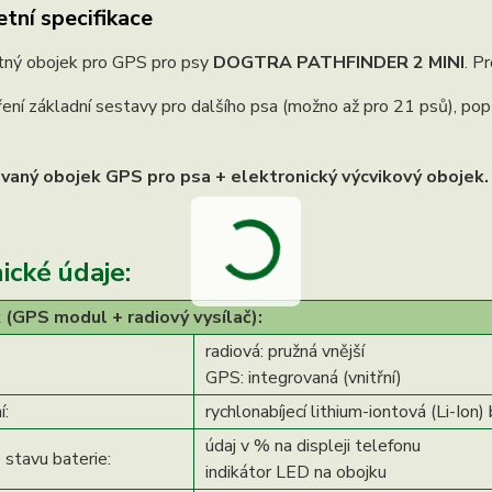
tní specifikace
ný obojek pro GPS pro psy
DOGTRA PATHFINDER 2 MINI
. P
ření základní sestavy pro dalšího psa (možno až pro 21 psů), po
aný obojek GPS pro psa + elektronický výcvikový obojek.
ické údaje:
 (GPS modul + radiový vysílač):
radiová: pružná vnější
GPS: integrovaná (vnitřní)
í:
rychlonabíjecí lithium-iontová (Li-Ion)
údaj v % na displeji telefonu
 stavu baterie:
indikátor LED na obojku