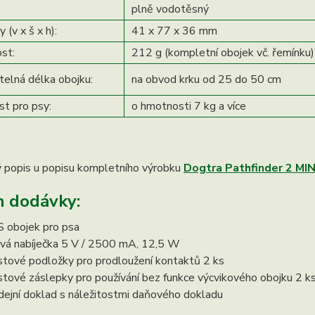
plně vodotěsný
(v x š x h):
41 x 77 x 36 mm
st:
212 g (kompletní obojek vč. řemínku)
telná délka obojku:
na obvod krku od 25 do 50 cm
t pro psy:
o hmotnosti 7 kg a více
 popis u popisu kompletního výrobku
Dogtra Pathfinder 2 MIN
 dodávky:
 obojek pro psa
ová nabíječka 5 V / 2500 mA, 12,5 W
stové podložky pro prodloužení kontaktů 2 ks
stové záslepky pro používání bez funkce výcvikového obojku 2 k
dejní doklad s náležitostmi daňového dokladu