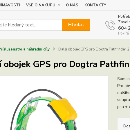
JÍMAVOSTI
VŠE O NÁKUPU
O NÁS
KONTAKTY
Potřeb
Zavole
Hledat
604 
Po-Pá 
Příslušenství a náhradní díly
Další obojek GPS pro Dogtra Pathfinder 2
í obojek GPS pro Dogtra Pathfin
Samost
Pro ob
dalšíh
soupra
psa + 
Dos