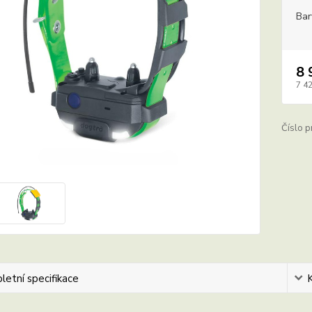
Bar
8 
7 4
Číslo p
etní specifikace