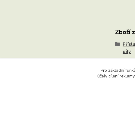
Zboží 
Přísl
díly
Pro základní funk
účely cílení reklam
Copyright © 2015 - 2026 Ing. Miloš Hušek - QTEST. Všech
textů či jejich částí, článků, obrázků, fotografií a videí