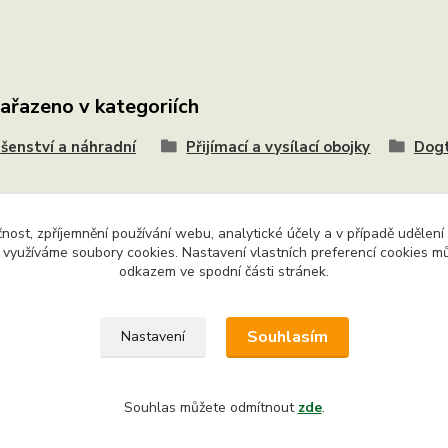
zařazeno v kategoriích
ušenství a náhradní
Přijímací a vysílací obojky
Dog
čnost, zpříjemnění používání webu, analytické účely a v případě udělení
y využíváme soubory cookies. Nastavení vlastních preferencí cookies mů
odkazem ve spodní části stránek.
na práva vyhrazena. Chráněný autorský web. Jakékoliv užití obsa
 je bez výslovného souhlasu majitele webu zakázáno.
Souhlasím
Nastavení
Souhlas můžete odmítnout
zde
.