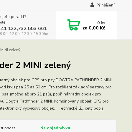
Přihlášení
ujete poradit?
jte!
0
ks
za
0,00 Kč
241 122,732 553 661
8:00-12:00-12:30-15:30hod.
 MINI zelený
der 2 MINI zelený
atný obojek pro GPS pro psy DOGTRA PATHFINDER 2 MINI.
vod krku psa 25 až 50 cm. Pro rozšíření základní sestavy pro
o psa (možno až pro 21 psů), popř. náhradní obojek pro
vu Dogtra Pathfinder 2 MINI. Kombinovaný obojek GPS pro
elektronický výcvikový obojek. Technické ú...
celý popis
tupnost
Na objednávku