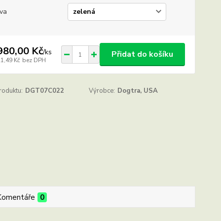
va
980,00 Kč
/
ks
Přidat do košíku
21,49 Kč
bez DPH
roduktu:
DGT07C022
Výrobce:
Dogtra, USA
Komentáře
0