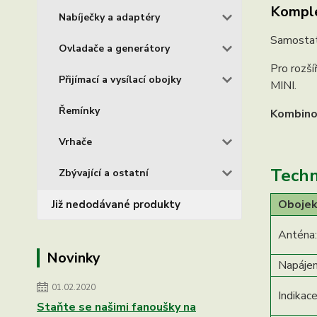
Komple
Nabíječky a adaptéry
Samostat
Ovladače a generátory
Pro rozší
Přijímací a vysílací obojky
MINI.
Řemínky
Kombinov
Vrhače
Techn
Zbývající a ostatní
Obojek
Již nedodávané produkty
Anténa:
Novinky
Napájen
01.02.2020
Indikace
Staňte se našimi fanoušky na