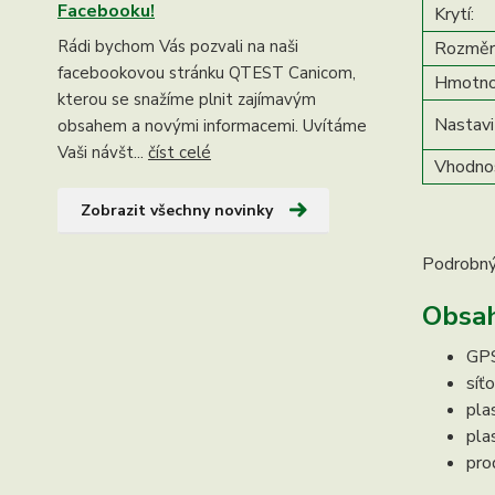
Facebooku!
Krytí:
Rádi bychom Vás pozvali na naši
Rozměry 
facebookovou stránku QTEST Canicom,
Hmotno
kterou se snažíme plnit zajímavým
Nastavi
obsahem a novými informacemi. Uvítáme
Vaši návšt...
číst celé
Vhodnos
Zobrazit všechny novinky
Podrobný
Obsah
GPS
síť
pla
pla
pro