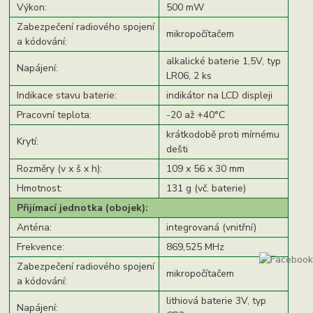
Výkon:
500 mW
Zabezpečení radiového spojení
mikropočítačem
a kódování:
alkalické baterie 1,5V, typ
Napájení:
LR06, 2 ks
Indikace stavu baterie:
indikátor na LCD displeji
Pracovní teplota:
-20 až +40°C
krátkodobě proti mírnému
Krytí:
dešti
Rozměry (v x š x h):
109 x 56 x 30 mm
Hmotnost:
131 g (vč. baterie)
Přijímací jednotka (obojek):
Anténa:
integrovaná (vnitřní)
Frekvence:
869,525 MHz
Zabezpečení radiového spojení
mikropočítačem
a kódování:
lithiová baterie 3V, typ
Napájení: