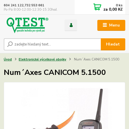
0
ks
604 241 122,732 553 661
za
0,00 Kč
Po-Pá 8:00-12:00-12:30-15:30hod.
Menu
Hledat
Úvod
Elektronické výcvikové obojky
Num´Axes CANICOM 5.1500
Num´Axes CANICOM 5.1500