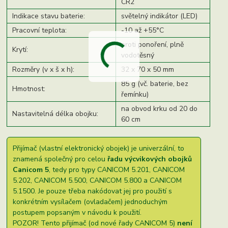
CR2
Indikace stavu baterie:
světelný indikátor (LED)
Pracovní teplota:
-10 až +55°C
proti ponoření, plně
Krytí:
vodotěsný
Rozměry (v x š x h):
32 x 70 x 50 mm
85 g (vč. baterie, bez
Hmotnost:
řemínku)
na obvod krku od 20 do
Nastavitelná délka obojku:
60 cm
Přijímač (vlastní elektronický obojek) je univerzální, to
znamená společný pro celou
řadu výcvikových obojků
Canicom 5
, tedy pro typy CANICOM 5.201, CANICOM
5.202, CANICOM 5.500, CANICOM 5.800 a CANICOM
5.1500. Je pouze třeba nakódovat jej pro použití s
konkrétním vysílačem (ovladačem) jednoduchým
postupem popsaným v návodu k použití.
POZOR! Tento přijímač (od nové řady CANICOM 5)
není