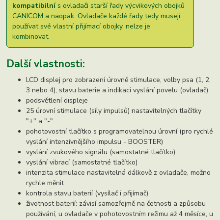
kompatibilní
s ovladači starší řady výcvikových obojků
CANICOM a naopak. Ovladače každé řady tedy musejí
používat své vlastní přijímací obojky, nelze je
kombinovat.
Další vlastnosti:
LCD displej pro zobrazení úrovně stimulace, volby psa (1, 2,
3 nebo 4), stavu baterie a indikaci vyslání povelu (ovladač)
podsvětlení displeje
25 úrovní stimulace (síly impulsů) nastavitelných tlačítky
"+" a "-"
pohotovostní tlačítko s programovatelnou úrovní (pro rychlé
vyslání intenzivnějšího impulsu - BOOSTER)
vyslání zvukového signálu (samostatné tlačítko)
vyslání vibrací (samostatné tlačítko)
intenzita stimulace nastavitelná dálkově z ovladače, možno
rychle měnit
kontrola stavu baterií (vysílač i přijímač)
životnost baterií: závisí samozřejmě na četnosti a způsobu
používání; u ovladače v pohotovostním režimu až 4 měsíce, u