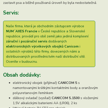
zastavit psa a běžně používaná úroveň by byla nedostatečná.
Servis:
Naše firma, která je obchodním zástupcem výrobce
NUM´AXES Francie
v České republice a Slovenské
republice, provádí pro obě země jako jediná komplexní
záruční i pozáruční servis
dodávaných
elektronických výcvikových obojků Canicom
i
ostatních výrobků této firmy, dovezených námi a
distribuovaných prostřednictvím naší distribuční sítě.
Oceníte v budoucnu.
Obsah dodávky:
elektronický obojek (přijímač)
CANICOM 5
s
namontovanými krátkými kontaktními body a oranžovým
polyuretanovým řemínkem
dálkový ovladač (vysílač)
CANICOM 5.1500
s vloženými
1,5V alkalickými bateriemi AA (LR06), 2 ks