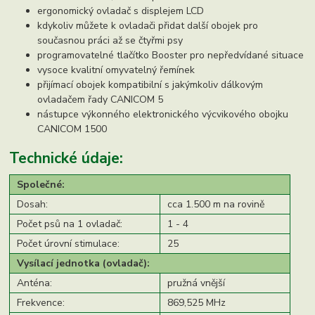
ergonomický ovladač s displejem LCD
kdykoliv můžete k ovladači přidat další obojek pro
současnou práci až se čtyřmi psy
programovatelné tlačítko Booster pro nepředvídané situace
vysoce kvalitní omyvatelný řemínek
přijímací obojek kompatibilní s jakýmkoliv dálkovým
ovladačem řady CANICOM 5
nástupce výkonného elektronického výcvikového obojku
CANICOM 1500
Technické údaje:
Společné:
Dosah:
cca 1.500 m na rovině
Počet psů na 1 ovladač:
1 - 4
Počet úrovní stimulace:
25
Vysílací jednotka (ovladač):
Anténa:
pružná vnější
Frekvence:
869,525 MHz