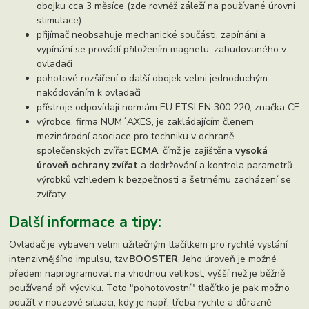
obojku cca 3 měsíce (zde rovněž záleží na používané úrovni
stimulace)
přijímač neobsahuje mechanické součásti, zapínání a
vypínání se provádí přiložením magnetu, zabudovaného v
ovladači
pohotové rozšíření o další obojek velmi jednoduchým
nakódováním k ovladači
přístroje odpovídají normám EU ETSI EN 300 220, značka CE
výrobce, firma NUM´AXES, je zakládajícím členem
mezinárodní asociace pro techniku v ochraně
společenských zvířat
ECMA
, čímž je zajištěna
vysoká
úroveň ochrany zvířat
a dodržování a kontrola parametrů
výrobků vzhledem k bezpečnosti a šetrnému zacházení se
zvířaty
Další informace a tipy:
Ovladač je vybaven velmi užitečným tlačítkem pro rychlé vyslání
intenzivnějšího impulsu, tzv.
BOOSTER
. Jeho úroveň je možné
předem naprogramovat na vhodnou velikost, vyšší než je běžně
používaná při výcviku. Toto "pohotovostní" tlačítko je pak možno
použít v nouzové situaci, kdy je např. třeba rychle a důrazně