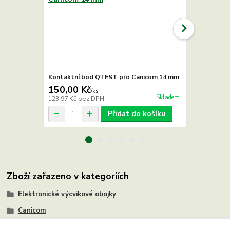
Kontaktní bod QTEST pro Canicom 14 mm
Kontaktní 
150,00 Kč
160,00 K
/
ks
Skladem
123,97 Kč
bez DPH
132,23 Kč
be
Přidat do košíku
Zboží zařazeno v kategoriích
Elektronické výcvikové obojky
Canicom