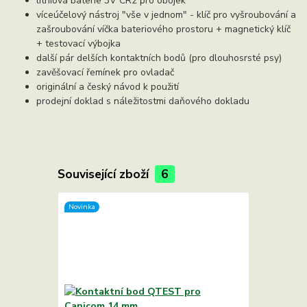
lithiová baterie 3V CR2 pro obojek
víceúčelový nástroj "vše v jednom" - klíč pro vyšroubování a
zašroubování víčka bateriového prostoru + magnetický klíč
+ testovací výbojka
další pár delších kontaktních bodů (pro dlouhosrsté psy)
zavěšovací řemínek pro ovladač
originální a český návod k použití
prodejní doklad s náležitostmi daňového dokladu
Související zboží
6
Novinka
Novinka