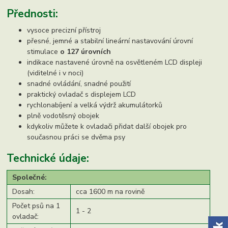
Přednosti:
vysoce precizní přístroj
přesné, jemné a stabilní lineární nastavování úrovní
stimulace
o 127 úrovních
indikace nastavené úrovně na osvětleném LCD displeji
(viditelné i v noci)
snadné ovládání, snadné použití
praktický ovladač s displejem LCD
rychlonabíjení a velká výdrž akumulátorků
plně vodotěsný obojek
kdykoliv můžete k ovladači přidat další obojek pro
současnou práci se dvěma psy
Technické údaje:
Společné:
Dosah:
cca 1600 m na rovině
Počet psů na 1
1 - 2
ovladač: