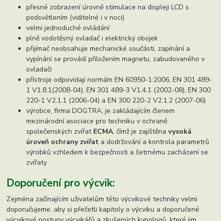
přesné zobrazení úrovně stimulace na displeji LCD s
podsvětlením (viditelné i v noci)
velmi jednoduché ovládání
plně vodotěsný ovladač i elektrický obojek
přijímač neobsahuje mechanické součásti, zapínání a
vypínání se provádí přiložením magnetu, zabudovaného v
ovladači
přístroje odpovídají normám EN 60950-1:2006, EN 301 489-
1 V1.8.1(2008-04), EN 301 489-3 V1.4.1 (2002-08), EN 300
220-1 V2.1.1 (2006-04) a EN 300 220-2 V2.1.2 (2007-06)
výrobce, firma DOGTRA, je zakládajícím členem
mezinárodní asociace pro techniku v ochraně
společenských zvířat
ECMA
, čímž je zajištěna
vysoká
úroveň ochrany zvířat
a dodržování a kontrola parametrů
výrobků vzhledem k bezpečnosti a šetrnému zacházení se
zvířaty
Doporučení pro výcvik:
Zejména začínajícím uživatelům této výcvikové techniky velmi
doporučujeme, aby si přečetli kapitoly o výcviku a doporučené
výcvikové postupy výcvikářů a zkušených kynologů, které jim