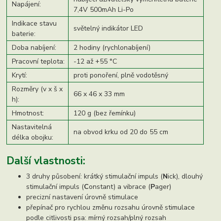
Napájení:
7,4V 500mAh Li-Po
Indikace stavu
světelný indikátor LED
baterie:
Doba nabíjení:
2 hodiny (rychlonabíjení)
Pracovní teplota:
-12 až +55 °C
Krytí:
proti ponoření, plně vodotěsný
Rozměry (v x š x
66 x 46 x 33 mm
h):
Hmotnost:
120 g (bez řemínku)
Nastavitelná
na obvod krku od 20 do 55 cm
délka obojku:
Další vlastnosti:
3 druhy působení: krátký stimulační impuls (
N
ick), dlouhý
stimulační impuls (
C
onstant) a vibrace (
P
ager)
precizní nastavení úrovně stimulace
přepínač pro rychlou změnu rozsahu úrovně stimulace
podle citlivosti psa: mírný rozsah/plný rozsah