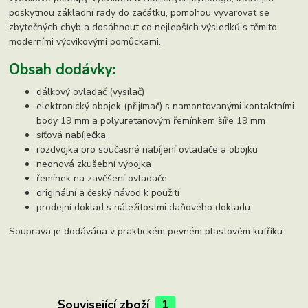
poskytnou základní rady do začátku, pomohou vyvarovat se
zbytečných chyb a dosáhnout co nejlepších výsledků s těmito
moderními výcvikovými pomůckami.
Obsah dodávky:
dálkový ovladač (vysílač)
elektronický obojek (přijímač) s namontovanými kontaktními
body 19 mm a polyuretanovým řemínkem šíře 19 mm
síťová nabíječka
rozdvojka pro současné nabíjení ovladače a obojku
neonová zkušební výbojka
řemínek na zavěšení ovladače
originální a český návod k použití
prodejní doklad s náležitostmi daňového dokladu
Souprava je dodávána v praktickém pevném plastovém kufříku.
Související zboží
1