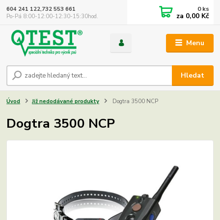
0
ks
604 241 122,732 553 661
za
0,00 Kč
Po-Pá 8:00-12:00-12:30-15:30hod.
Menu
Hledat
Úvod
Již nedodávané produkty
Dogtra 3500 NCP
Dogtra 3500 NCP