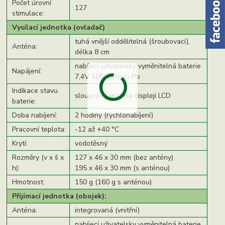
Počet úrovní
127
stimulace:
Vysílací jednotka (ovladač)
tuhá vnější oddělitelná (šroubovací),
Anténa:
délka 8 cm
nabíjecí uživatelsky vyměnitelná baterie
Napájení:
7,4V 1050mAh Li-Po
Indikace stavu
sloupcový graf na displeji LCD
baterie:
Doba nabíjení:
2 hodiny (rychlonabíjení)
Pracovní teplota:
-12 až +40 °C
Krytí:
vodotěsný
Rozměry (v x š x
127 x 46 x 30 mm (bez antény)
h):
195 x 46 x 30 mm (s anténou)
Hmotnost:
150 g (160 g s anténou)
Přijímací jednotka (obojek):
Anténa:
integrovaná (vnitřní)
nabíjecí uživatelsky vyměnitelná baterie