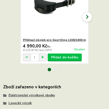
Přijímací obojek pro SportDog 1200/1600 m
Kontaktní 
4 990,00 Kč
140,00 K
/
ks
Skladem
4 123,97 Kč
bez DPH
115,70 Kč
be
Přidat do košíku
Zboží zařazeno v kategoriích
Elektronické výcvikové obojky
Lovecký výcvik