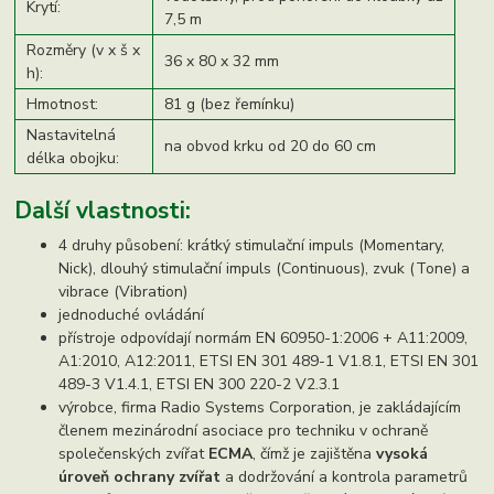
Krytí:
7,5 m
Rozměry (v x š x
36 x 80 x 32 mm
h):
Hmotnost:
81 g (bez řemínku)
Nastavitelná
na obvod krku od 20 do 60 cm
délka obojku:
Další vlastnosti:
4 druhy působení: krátký stimulační impuls (Momentary,
Nick), dlouhý stimulační impuls (Continuous), zvuk (Tone) a
vibrace (Vibration)
jednoduché ovládání
přístroje odpovídají normám EN 60950-1:2006 + A11:2009,
A1:2010, A12:2011, ETSI EN 301 489-1 V1.8.1, ETSI EN 301
489-3 V1.4.1, ETSI EN 300 220-2 V2.3.1
výrobce, firma Radio Systems Corporation, je zakládajícím
členem mezinárodní asociace pro techniku v ochraně
společenských zvířat
ECMA
, čímž je zajištěna
vysoká
úroveň ochrany zvířat
a dodržování a kontrola parametrů