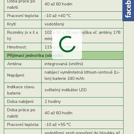
Doba práce po
40 až 60 hodin
nabití:
Pracovní teplota:
-10 až +40 °C
Krytí:
vodotěsný
Rozměry (v x š x
102 x 51 x 28 mm (výška vč. antény 178
h):
mm)
Hmotnost:
115 g (s anténou)
Přijímací jednotka (obojek):
Anténa:
integrovaná (vnitřní)
nabíjecí vyměnitelná lithium-iontová (Li-
Napájení:
Ion) baterie 240 mAh
Indikace stavu
světelný indikátor LED
baterie:
Doba nabíjení:
2 hodiny
Doba práce po
40 až 60 hodin
nabití:
Pracovní teplota:
-10 až +55 °C
vodotěsný, proti ponoření do hloubky až