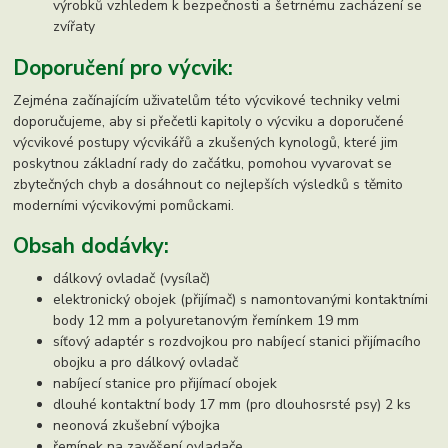
výrobků vzhledem k bezpečnosti a šetrnému zacházení se
zvířaty
Doporučení pro výcvik:
Zejména začínajícím uživatelům této výcvikové techniky velmi
doporučujeme, aby si přečetli kapitoly o výcviku a doporučené
výcvikové postupy výcvikářů a zkušených kynologů, které jim
poskytnou základní rady do začátku, pomohou vyvarovat se
zbytečných chyb a dosáhnout co nejlepších výsledků s těmito
moderními výcvikovými pomůckami.
Obsah dodávky:
dálkový ovladač (vysílač)
elektronický obojek (přijímač) s namontovanými kontaktními
body 12 mm a polyuretanovým řemínkem 19 mm
síťový adaptér s rozdvojkou pro nabíjecí stanici přijímacího
obojku a pro dálkový ovladač
nabíjecí stanice pro přijímací obojek
dlouhé kontaktní body 17 mm (pro dlouhosrsté psy) 2 ks
neonová zkušební výbojka
řemínek na zavěšení ovladače