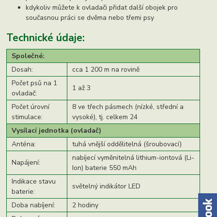
kdykoliv můžete k ovladači přidat další obojek pro
současnou práci se dvěma nebo třemi psy
Technické údaje:
Společné:
Dosah:
cca 1 200 m na rovině
Počet psů na 1
1 až 3
ovladač:
Počet úrovní
8 ve třech pásmech (nízké, střední a
stimulace:
vysoké), tj. celkem 24
Vysílací jednotka (ovladač)
Anténa:
tuhá vnější oddělitelná (šroubovací)
nabíjecí vyměnitelná lithium-iontová (Li-
Napájení:
Ion) baterie 550 mAh
Indikace stavu
světelný indikátor LED
baterie:
Doba nabíjení:
2 hodiny