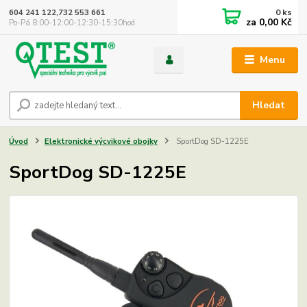
0
ks
604 241 122,732 553 661
za
0,00 Kč
Po-Pá 8:00-12:00-12:30-15:30hod.
Menu
Hledat
Úvod
Elektronické výcvikové obojky
SportDog SD-1225E
SportDog SD-1225E