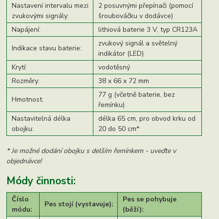
Nastavení intervalu mezi
2 posuvnými přepínači (pomocí
zvukovými signály:
šroubováčku v dodávce)
Napájení:
lithiová baterie 3 V, typ CR123A
zvukový signál a světelný
Indikace stavu baterie:
indikátor (LED)
Krytí:
vodotěsný
Rozměry:
38 x 66 x 72 mm
77 g (včetně baterie, bez
Hmotnost:
řemínku)
Nastavitelná délka
délka 65 cm, pro obvod krku od
obojku:
20 do 50 cm*
* Je možné dodání obojku s delším řemínkem - uveďte v
objednávce!
Módy činnosti:
Číslo
Pes se pohybuje
Pes stojí (vystavuje):
módu:
(běží):