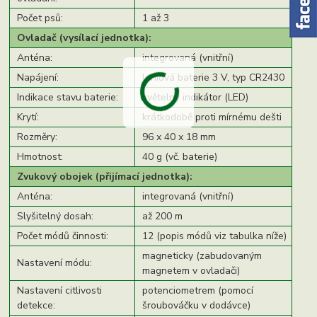
Počet psů:
1 až 3
Ovladač (vysílací jednotka):
Anténa:
integrovaná (vnitřní)
Napájení:
lithiová baterie 3 V, typ CR2430
Indikace stavu baterie:
světelný indikátor (LED)
Krytí:
krátkodobě proti mírnému dešti
Rozměry:
96 x 40 x 18 mm
Hmotnost:
40 g (vč. baterie)
Zvukový obojek (přijímací jednotka):
Anténa:
integrovaná (vnitřní)
Slyšitelný dosah:
až 200 m
Počet módů činnosti:
12 (popis módů viz tabulka níže)
magneticky (zabudovaným
Nastavení módu:
magnetem v ovladači)
Nastavení citlivosti
potenciometrem (pomocí
detekce:
šroubováčku v dodávce)