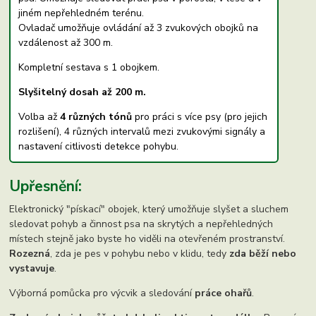
jiném nepřehledném terénu.
Ovladač umožňuje ovládání až 3 zvukových obojků na
vzdálenost až 300 m.
Kompletní sestava s 1 obojkem.
Slyšitelný dosah až 200 m.
Volba až
4 různých tónů
pro práci s více psy (pro jejich
rozlišení), 4 různých intervalů mezi zvukovými signály a
nastavení citlivosti detekce pohybu.
Upřesnění:
Elektronický "pískací" obojek, který umožňuje slyšet a sluchem
sledovat pohyb a činnost psa na skrytých a nepřehledných
místech stejně jako byste ho viděli na otevřeném prostranství.
Rozezná
, zda je pes v pohybu nebo v klidu, tedy
zda běží nebo
vystavuje
.
Výborná pomůcka pro výcvik a sledování
práce ohařů
.