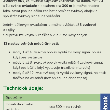
Zvukový obojek můžete kdykoliv aktivovat na dálku
. Pomocí
dálkového ovladače
s dosahem cca
300 m
je možno snadno
lokalizovat psa, na dálku zapínat a vypínat zvukový obojek a
spouštět zvukový signál na vyžádání.
Jedním dálkovým ovladačem je možno ovládat až
3 zvukové
obojky
.
Soupravu lze kdykoliv rozšířit o 2. a 3. zvukový obojek.
12 nastavitelných módů činnosti:
módy 1 až 4: zvukový obojek vysílá zvukový signál pouze
když pes vystavuje
módy 5 až 8: zvukový obojek vysílá odlišný zvukový signál
když pes běží a když vystavuje (rozdílné intervaly)
módy 9 až 12: zvukový obojek vysílá zvukový signál na stisk
tlačítka na ovladači (bez ohledu na činnost psa)
Technické údaje:
Společné:
Dosah dálkového
cca 300 m na rovině
ovládání: