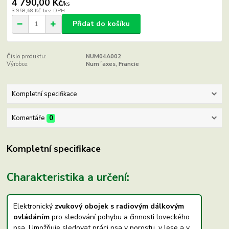
4 790,00 Kč
/
ks
3 958,68 Kč
bez DPH
Přidat do košíku
Číslo produktu:
NUM04A002
Výrobce:
Num´axes, Francie
Kompletní specifikace
Komentáře
0
Kompletní specifikace
Charakteristika a určení:
Elektronický
zvukový obojek s radiovým dálkovým
ovládáním
pro sledování pohybu a činnosti loveckého
psa. Umožňuje sledovat práci psa v porostu, v lese a v