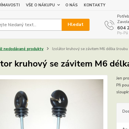
JÍMAVOSTI
VŠE O NÁKUPU
O NÁS
KONTAKTY
Potřeb
Zavole
Hledat
604 
Po-Pá 
Již nedodávané produkty
Izolátor kruhový se závitem M6 délka šroubu
átor kruhový se závitem M6 délk
Jen pro
Při po
sloupk
Dos