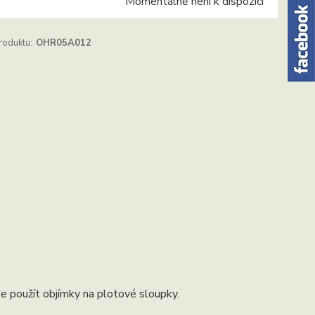
Momentálně není k dispozici
roduktu:
OHR05A012
ze použít objímky na plotové sloupky.