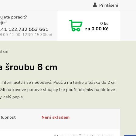
Přihlášení
ujete poradit?
jte!
0
ks
za
0,00 Kč
241 122,732 553 661
8:00-12:00-12:30-15:30hod.
 8 cm
a šroubu 8 cm
 informaci! Již se nedodává. Použití na lanko a pásku do 2 cm.
užití na kovové plotové sloupky lze použít objímky na plotové
y.
celý popis
tupnost
Není skladem