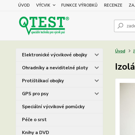
ÚVOD
VÝCVIK
FUNKCE VÝROBKŮ
RECENZE
ZA
Úvod
Elektronické výcvikové obojky
Izol
Ohradníky a neviditelné ploty
Protištěkací obojky
GPS pro psy
Speciální výcvikové pomůcky
Péče o srst
Knihy a DVD