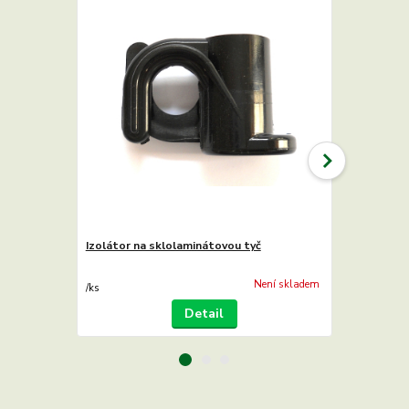
Izolátor na sklolaminátovou tyč
Kleština k i
tyč
Není skladem
/
ks
/
ks
Detail