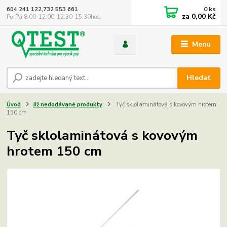
0
ks
604 241 122,732 553 661
za
0,00 Kč
Po-Pá 8:00-12:00-12:30-15:30hod.
Menu
Hledat
Úvod
Již nedodávané produkty
Tyč sklolaminátová s kovovým hrotem
150 cm
Tyč sklolaminátová s kovovým
hrotem 150 cm