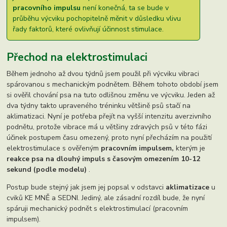
pracovního impulsu
není konečná, ta se bude v
průběhu výcviku pochopitelně měnit v důsledku vlivu
řady faktorů, které ovlivňují účinnost stimulace.
Přechod na elektrostimulaci
Během jednoho až dvou týdnů jsem použil při výcviku vibraci
spárovanou s mechanickým podnětem. Během tohoto období jsem
si ověřil chování psa na tuto odlišnou změnu ve výcviku. Jeden až
dva týdny takto upraveného tréninku většině psů stačí na
aklimatizaci. Nyní je potřeba přejít na vyšší intenzitu averzivního
podnětu, protože vibrace má u většiny zdravých psů v této fázi
účinek postupem času omezený, proto nyní přecházím na použití
elektrostimulace s ověřeným
pracovním impulsem,
kterým je
reakce psa na dlouhý impuls s časovým omezením 10-12
sekund (podle modelu)
.
Postup bude stejný jak jsem jej popsal v odstavci
aklimatizace
u
cviků KE MNĚ a SEDNI. Jediný, ale zásadní rozdíl bude, že nyní
spáruji mechanický podnět s elektrostimulací (pracovním
impulsem).