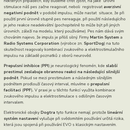
některých případech, kdy budeme chtít zjistit, na jaké úrovni
stimulace náš pes začne reagovat, neboli registrovat
averzivní
negativní podnět
v podobě impulsu, může nastat situace, že při
použití první úrovně stupně pes nereaguje, při použití následujícího
je jeho reakce neadekvátní (pochopitelně to může být při jiných
úrovních, záleží na modelu, který používáme). Pes nám dává svým
chováním najevo, že impuls je přiliš silný. Firmy
Martin System
a
Radio Systems Corporation
(výrobce zn.
SportDog
) na tuto
skutečnost reagovaly kombinací zvukového a elektrostimulačního
impulsu na základě poznatků z oborů neurověd.
Prepulsní inhibice
(
PPI
) je neurologický fenomén, kde
slabší
prestimul zeslabuje obrannou reakci na následující silnější
podnět
. Pokud se mezi prestimulem a následným silnějším
podnětem prodlouží časový interval, mluvíme o
prepulsní
facilitaci
(
PPF
)
.
V praxi je u těchto funkcí využita kombinace
zvukového impulsu a elektrostimulace s odlišným časovým
intervalem.
Elektronické obojky
Dogtra
tyto funkce nemají, protože
lineární
systém nastavení
vylučuje při svědomitém používání určitá rizika,
která jsou spojená při používání EVO s klasickým nastavením.