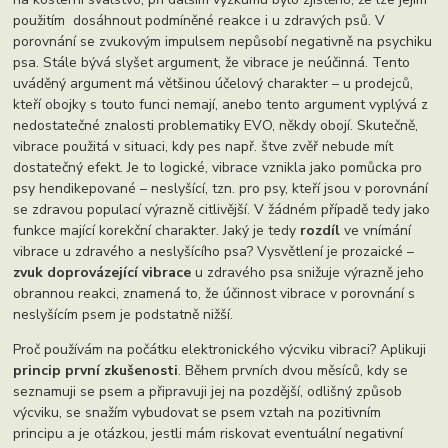
použitím dosáhnout podmíněné reakce i u zdravých psů. V
porovnání se zvukovým impulsem nepůsobí negativně na psychiku
psa. Stále bývá slyšet argument, že vibrace je neúčinná. Tento
uváděný argument má většinou účelový charakter – u prodejců,
kteří obojky s touto funci nemají, anebo tento argument vyplývá z
nedostatečné znalosti problematiky EVO, někdy obojí. Skutečně,
vibrace použitá v situaci, kdy pes např. štve zvěř nebude mít
dostatečný efekt. Je to logické, vibrace vznikla jako pomůcka pro
psy hendikepované – neslyšící, tzn. pro psy, kteří jsou v porovnání
se zdravou populací výrazně citlivější. V žádném případě tedy jako
funkce mající korekční charakter. Jaký je tedy
rozdíl
ve vnímání
vibrace u zdravého a neslyšícího psa? Vysvětlení je prozaické –
zvuk doprovázející vibrace
u zdravého psa snižuje výrazně jeho
obrannou reakci, znamená to, že účinnost vibrace v porovnání s
neslyšícím psem je podstatně nižší.
Proč používám na počátku elektronického výcviku vibraci? Aplikuji
princip první zkušenosti
. Během prvních dvou měsíců, kdy se
seznamuji se psem a připravuji jej na pozdější, odlišný způsob
výcviku, se snažím vybudovat se psem vztah na pozitivním
principu a je otázkou, jestli mám riskovat eventuální negativní