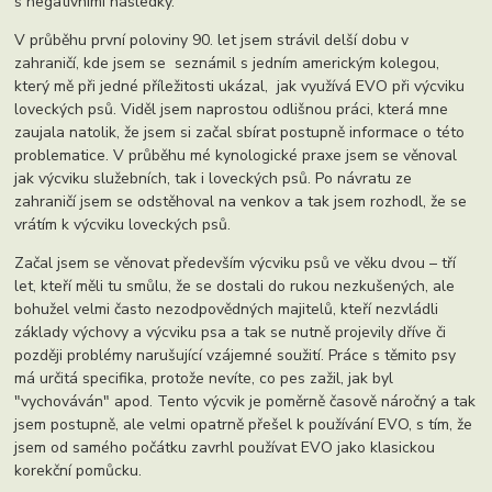
s negativními následky.
V průběhu první poloviny 90. let jsem strávil delší dobu v
zahraničí, kde jsem se seznámil s jedním americkým kolegou,
který mě při jedné příležitosti ukázal, jak využívá EVO při výcviku
loveckých psů. Viděl jsem naprostou odlišnou práci, která mne
zaujala natolik, že jsem si začal sbírat postupně informace o této
problematice. V průběhu mé kynologické praxe jsem se věnoval
jak výcviku služebních, tak i loveckých psů. Po návratu ze
zahraničí jsem se odstěhoval na venkov a tak jsem rozhodl, že se
vrátím k výcviku loveckých psů.
Začal jsem se věnovat především výcviku psů ve věku dvou – tří
let, kteří měli tu smůlu, že se dostali do rukou nezkušených, ale
bohužel velmi často nezodpovědných majitelů, kteří nezvládli
základy výchovy a výcviku psa a tak se nutně projevily dříve či
později problémy narušující vzájemné soužití. Práce s těmito psy
má určitá specifika, protože nevíte, co pes zažil, jak byl
"vychováván" apod. Tento výcvik je poměrně časově náročný a tak
jsem postupně, ale velmi opatrně přešel k používání EVO, s tím, že
jsem od samého počátku zavrhl používat EVO jako klasickou
korekční pomůcku.