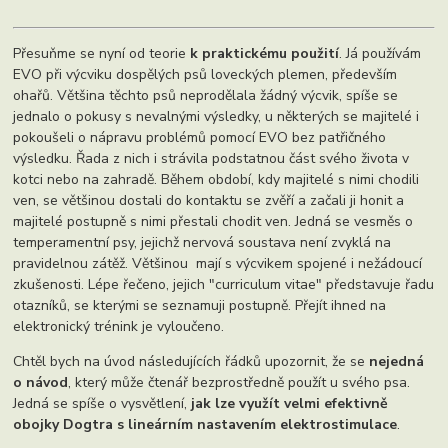
Přesuňme se nyní od teorie
k praktickému použití
. Já používám
EVO při výcviku dospělých psů loveckých plemen, především
ohařů. Většina těchto psů neprodělala žádný výcvik, spíše se
jednalo o pokusy s nevalnými výsledky, u některých se majitelé i
pokoušeli o nápravu problémů pomocí EVO bez patřičného
výsledku. Řada z nich i strávila podstatnou část svého života v
kotci nebo na zahradě. Během období, kdy majitelé s nimi chodili
ven, se většinou dostali do kontaktu se zvěří a začali ji honit a
majitelé postupně s nimi přestali chodit ven. Jedná se vesměs o
temperamentní psy, jejichž nervová soustava není zvyklá na
pravidelnou zátěž. Většinou mají s výcvikem spojené i nežádoucí
zkušenosti. Lépe řečeno, jejich "curriculum vitae" představuje řadu
otazníků, se kterými se seznamuji postupně. Přejít ihned na
elektronický trénink je vyloučeno.
Chtěl bych na úvod následujících řádků upozornit, že se
nejedná
o návod
, který může čtenář bezprostředně použít u svého psa.
Jedná se spíše o vysvětlení,
jak lze využít velmi efektivně
obojky Dogtra s lineárním nastavením elektrostimulace
.