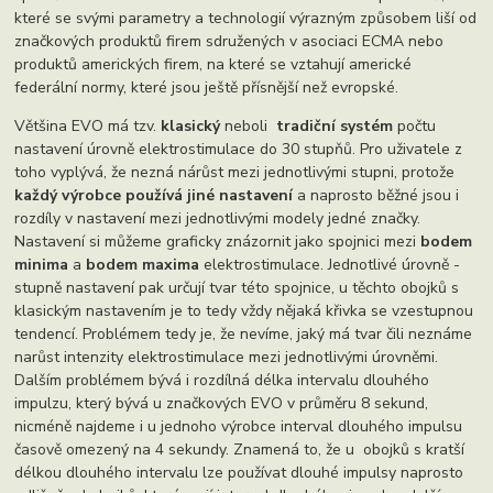
které se svými parametry a technologií výrazným způsobem liší od
značkových produktů firem sdružených v asociaci ECMA nebo
produktů amerických firem, na které se vztahují americké
federální normy, které jsou ještě přísnější než evropské.
Většina EVO má tzv.
klasický
neboli
tradiční systém
počtu
nastavení úrovně elektrostimulace do 30 stupňů. Pro uživatele z
toho vyplývá, že nezná nárůst mezi jednotlivými stupni, protože
každý výrobce používá jiné nastavení
a naprosto běžné jsou i
rozdíly v nastavení mezi jednotlivými modely jedné značky.
Nastavení si můžeme graficky znázornit jako spojnici mezi
bodem
minima
a
bodem maxima
elektrostimulace. Jednotlivé úrovně -
stupně nastavení pak určují tvar této spojnice, u těchto obojků s
klasickým nastavením je to tedy vždy nějaká křivka se vzestupnou
tendencí. Problémem tedy je, že nevíme, jaký má tvar čili neznáme
narůst intenzity elektrostimulace mezi jednotlivými úrovněmi.
Dalším problémem bývá i rozdílná délka intervalu dlouhého
impulzu, který bývá u značkových EVO v průměru 8 sekund,
nicméně najdeme i u jednoho výrobce interval dlouhého impulsu
časově omezený na 4 sekundy. Znamená to, že u obojků s kratší
délkou dlouhého intervalu lze používat dlouhé impulsy naprosto