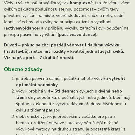
Vždy u všech psů provádím výcvik
komplexně
, tzn. že věnuji všem
cvikům základní poslušnosti stejnou pozornost – cvičím tedy
přivolání, vysílání na místo, volné sledování, chůzi u nohy, sedni,
lehni - všechny tyto cviky na principu aktivního vyhýbání
(
active
avoidance
) a v průběhu výcviku zařadím i cvik odložení na
principu pasivního vyhýbání (
passive
avoidance
).
Důvod – pokud se chci později věnovat i dalšímu výcviku
(nadstavbě), nelze mít rozdíly v kvalitě jednotlivých cviků.
Viz např. aport – 7 druhů činností.
Obecné zásady
je třeba psovi na samém počátku tohoto výcviku
vytvořit
optimální podmínky
výcvik probíhá v
4 – 5ti denních
cyklech s
dvěmi nebo
třemi dny
odpočinku, u psů citlivých nebo jedinců, kteří mají
špatné zkušenosti z výcviku dávám přednost čtyřdennímu
cyklu s třídenní pauzou
elektronický výcvik je především v začátku pro psa z
hlediska zatížení nervové soustavy náročnější než jiné
výcvikové metody, na druhou stranu je podstatně kratší; z