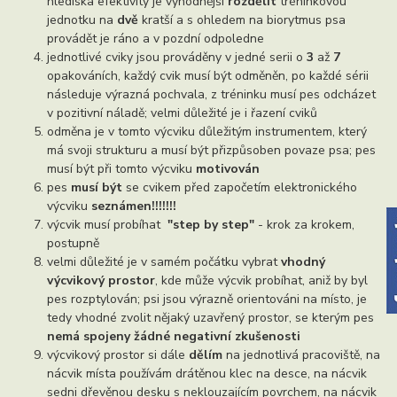
hlediska efektivity je výhodnější
rozdělit
tréninkovou
jednotku na
dvě
kratší a s ohledem na biorytmus psa
provádět je ráno a v pozdní odpoledne
jednotlivé cviky jsou prováděny v jedné serii o
3
až
7
opakováních, každý cvik musí být odměněn, po každé sérii
následuje výrazná pochvala, z tréninku musí pes odcházet
v pozitivní náladě; velmi důležité je i řazení cviků
odměna je v tomto výcviku důležitým instrumentem, který
má svoji strukturu a musí být přizpůsoben povaze psa; pes
musí být při tomto výcviku
motivován
pes
musí být
se cvikem před započetím elektronického
výcviku
seznámen!!!!!!!
výcvik musí probíhat
"step by step"
- krok za krokem,
postupně
velmi důležité je v samém počátku vybrat
vhodný
výcvikový prostor
, kde může výcvik probíhat, aniž by byl
pes rozptylován; psi jsou výrazně orientováni na místo, je
tedy vhodné zvolit nějaký uzavřený prostor, se kterým pes
nemá spojeny žádné negativní zkušenosti
výcvikový prostor si dále
dělím
na jednotlivá pracoviště, na
nácvik místa používám drátěnou klec na desce, na nácvik
sedni dřevěnou desku s neklouzajícím povrchem, na nácvik