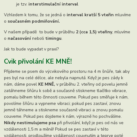
je tzv.
interstimulační interval
Vzhledem k tomu, že se jedná o
interval kratší 5 vteřin
mluvíme
o
současném podmiňování.
V našem případě to bude v průběhu
2 (cca 1,5) vteřiny
, mluvíme
o
načasování
neboli
timingu
.
Jak to bude vypadat v praxi?
Cvik přivolání
KE MNĚ!
Přijdeme se psem do výcvikového prostoru na 4 m šnůře, tak aby
pes byl na celé délce, ale nebyla napnutá. Když je pes zády k
nám, dáme povel
KE MNĚ,
v průběhu 2. vteřiny od povelu jemně
zatáhneme šňůru k sobě a současně stiskneme tlačítko vibrace,
pomalu během této činnosti couveme. Pokud pes směřuje k nám,
povolíme šňůru a vypneme vibraci; pokud pes zastaví, znovu
jemně táhneme a stiskneme současně vibraci a znovu pomalu
couveme. Pokud pes dojdeme k nám, výrazně ho pochválíme.
Nikdy nestimulujeme psa
při přivolání, když je pes od nás ve
vzdálenosti 1,5 m a měně! Pokud se pes zastaví v této
vzdálenosti, prodloužíme vzdálenost couvnutím a teprve poté