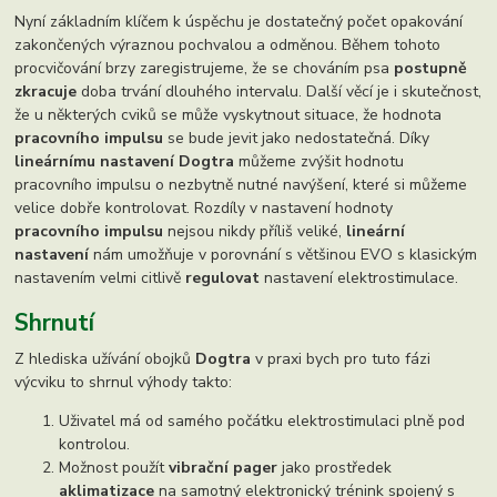
Nyní základním klíčem k úspěchu je dostatečný počet opakování
zakončených výraznou pochvalou a odměnou. Během tohoto
procvičování brzy zaregistrujeme, že se chováním psa
postupně
zkracuje
doba trvání dlouhého intervalu. Další věcí je i skutečnost,
že u některých cviků se může vyskytnout situace, že hodnota
pracovního impulsu
se bude jevit jako nedostatečná. Díky
lineárnímu nastavení Dogtra
můžeme zvýšit hodnotu
pracovního impulsu o nezbytně nutné navýšení, které si můžeme
velice dobře kontrolovat. Rozdíly v nastavení hodnoty
pracovního impulsu
nejsou nikdy příliš veliké,
lineární
nastavení
nám umožňuje v porovnání s většinou EVO s klasickým
nastavením velmi citlivě
regulovat
nastavení elektrostimulace.
Shrnutí
Z hlediska užívání obojků
Dogtra
v praxi bych pro tuto fázi
výcviku to shrnul výhody takto:
Uživatel má od samého počátku elektrostimulaci plně pod
kontrolou.
Možnost použít
vibrační pager
jako prostředek
aklimatizace
na samotný elektronický trénink spojený s