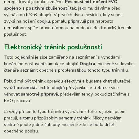
neregistroval jakoukoli změnu.
Pes musí mít nošení EVO
spojeno s pozitivní zkušeností
tak, jako mu dáváme před
vycházkou běžný obojek. V prvních dvou měsících, kdy si pes
zvyká na nošení obojku, pomalu připravuji psa naprosto
nenásilnou, spíše hravou formou na budoucí elektronický trénink
poslušnosti.
Elektronický trénink poslušnosti
Toto pojednání je sice zaměřeno na seznámení s výhodami
lineárního nastavení stimulace obojků
Dogtra,
nicméně si dovolím
čtenáře seznámit obecně s problematikou tohoto typu tréninku.
Pokud má být trénink opravdu efektivní a budeme chtít skutečně
využít
potenciál
těchto obojků při výcviku, je třeba se více
věnovat
samotné přípravě
, především tehdy, pokud začínáme s
EVO pracovat.
Já vždy při tomto typu tréninku vycházím z toho, s jakým psem
pracuji, a tomu přizpůsobím samotný trénink. Nikdy necvičím
striktně podle jedné šablony, nicméně zde se budu držet
obecného popisu.