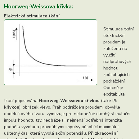
Hoorweg-Weissova křivka:
Elektrická stimulace tkání
Stimulace tkání
elektrickým
proudem je
založena na
využití
nadprahových
hodnot
způsobujících
podráždění.
Obecně je
excitabilita
tkání popisována
Hoorweg-Weissovou křivkou
(také
I/t
křivkou
), obrázek vlevo. Práh podráždění proudem, obvykle
obdélníkového tvaru, vymezuje pro nekonečně dlouhý stimulační
impuls hodnotu tzv.
reobáze
(= nejmenší potřebná intenzita
podnětu vyvolaná pravoúhlými impulsy působící maximální
užitečný čas, která vyvolá akční potenciál).
Při zkracování