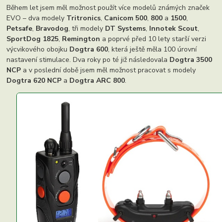
Během let jsem měl možnost použít více modelů známých značek
EVO – dva modely
Tritronics
,
Canicom 500
,
800
a
1500
,
Petsafe
,
Bravodog
, tři modely
DT Systems
,
Innotek Scout
,
SportDog 1825
,
Remington
a poprvé před 10 lety starší verzi
výcvikového obojku
Dogtra 600
, která ještě měla 100 úrovní
nastavení stimulace. Dva roky po té již následovala
Dogtra 3500
NCP
a v poslední době jsem měl možnost pracovat s modely
Dogtra 620 NCP
a
Dogtra ARC 800
.