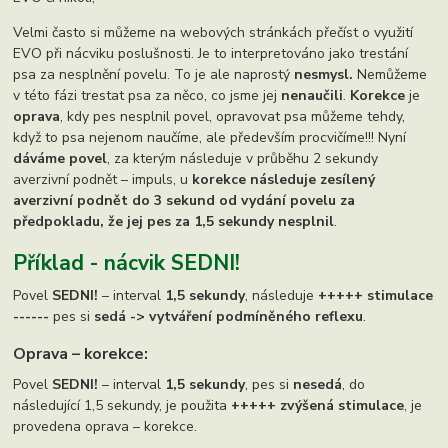
Velmi často si můžeme na webových stránkách přečíst o využití
EVO při nácviku poslušnosti. Je to interpretováno jako trestání
psa za nesplnění povelu. To je ale naprostý
nesmysl.
Nemůžeme
v této fázi trestat psa za něco, co jsme jej
nenaučili
.
Korekce
je
oprava
, kdy pes nesplnil povel, opravovat psa můžeme tehdy,
když to psa nejenom naučíme, ale především procvičíme!!! Nyní
dáváme povel
, za kterým následuje v průběhu 2 sekundy
averzivní podnět – impuls, u
korekce následuje zesílený
averzivní podnět do 3 sekund od vydání povelu za
předpokladu, že jej pes za 1,5 sekundy nesplnil
.
Příklad - nácvik SEDNI!
Povel
SEDNI!
– interval
1,5 sekundy
, následuje
+++++ stimulace
------
pes si
sedá -> vytváření podmíněného reflexu
.
Oprava – korekce:
Povel
SEDNI!
– interval
1,5 sekundy
, pes si
nesedá
, do
následující 1,5 sekundy, je použita
+++++ zvýšená stimulace
, je
provedena oprava – korekce.