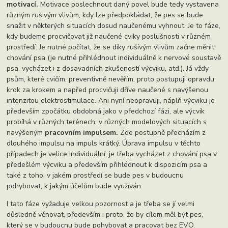
motivací.
Motivace poslechnout daný povel bude tedy vystavena
různým rušivým vlivům, kdy lze předpokládat, že pes se bude
snažit v některých situacích dosud naučenému vyhnout. Je to fáze,
kdy budeme procvičovat již naučené cviky poslušnosti v různém
prostředí. Je nutné počítat, že se díky rušívým vlivům začne měnit
chování psa (je nutné přihlédnout individuálně k nervové soustavě
psa, vycházet i z dosavadních zkušeností výcviku, atd.). Já vždy
psům, které cvičím, preventivně nevěřím, proto postupuji opravdu
krok za krokem a napřed procvičuji dříve naučené s navýšenou
intenzitou elektrostimulace. Ani nyní neopravuji, náplň výcviku je
především zpočátku obdobná jako v předchozí fázi, ale výcvik
probíhá v různých terénech, v různých modelových situacích s
navýšeným
pracovním impulsem.
Zde postupně přecházím z
dlouhého impulsu na impuls krátký. Úprava impulsu v těchto
případech je velice individuální, je třeba vycházet z chování psa v
předešlém výcviku a především přihlédnout k dispozicím psa a
také z toho, v jakém prostředí se bude pes v budoucnu
pohybovat, k jakým účelům bude využíván.
I tato fáze vyžaduje velkou pozornost a je třeba se jí velmi
důsledně věnovat, především i proto, že by cílem měl být pes,
který se v budoucnu bude pohybovat a pracovat bez EVO.