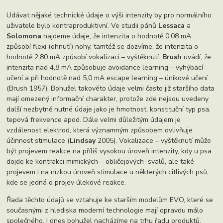
Udávat nějaké technické údaje o výši intenzity by pro normálního
uživatele bylo kontraproduktivní. Ve studii pánů
Lessaca
a
Solomona
najdeme údaje, že intenzita o hodnotě 0,08 mA
způsobí flexi (ohnutí) nohy, tamtéž se dozvíme, že intenzita o
hodnotě 2,80 mA způsobí vokalizaci – vyštěknutí.
Brush
uvádí, že
intenzita nad 4,8 mA způsobuje avoidance learning – vyhýbací
učení a při hodnotě nad 5,0 mA escape learning – únikové učení
(Brush 1957). Bohužel takovéto údaje velmi často již staršího data
mají omezený informační charakter, protože zde nejsou uvedeny
další nezbytně nutné údaje jako je hmotnost, konstituční typ psa,
tepová frekvence apod. Dále velmi důležitým údajem je
vzdálenost elektrod, která významným způsobem ovlivňuje
účinnost stimulace (
Lindsay
2005). Vokalizace – vyštěknutí může
být projevem reakce na příliš vysokou úroveň intenzity, kdy u psa
dojde ke kontrakci mimických – obličejových svalů, ale také
projevem i na nízkou úroveň stimulace u některých citlivých psů,
kde se jedná o projev úlekové reakce.
Řada těchto údajů se vztahuje ke starším modelům EVO, které se
současnými z hlediska moderní technologie mají opravdu málo
společného. I dnes bohužel nacházíme na trhu řadu produktů,