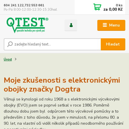
0
ks
604 241 122,732 553 661
za
0,00 Kč
Po-Pá 8:00-12:00-12:30-15:30hod.
Menu
Hledat
Úvod
Moje zkušenosti s elektronickými
obojky značky Dogtra
Věnuji se kynologii od roku 1968 a s elektronickými výcvikovými
obojky (EVO) jsem se poprvé setkal v roce 1986. Poměrně
dlouhou dobu jsem byl odpůrcem této výcvikové pomůcky a to
především z toho důvodu, že jsem v minulosti, na přelomu 80. a
90. let, na vlastní oči viděl několik případů neodborného používání