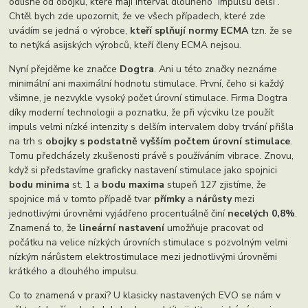
odlišně od obojků, které mají interval dlouhého impulsu delší .
Chtěl bych zde upozornit, že ve všech případech, které zde
uvádím se jedná o výrobce,
kteří splňují normy ECMA
tzn. že se
to netýká asijských výrobců, kteří členy ECMA nejsou.
Nyní přejděme ke značce
Dogtra
. Ani u této značky neznáme
minimální ani maximální hodnotu stimulace. První, čeho si každý
všimne, je nezvykle vysoký počet úrovní stimulace. Firma Dogtra
díky moderní technologii a poznatku, že při výcviku lze použít
impuls velmi nízké intenzity s delším intervalem doby trvání přišla
na trh s
obojky s podstatně vyšším počtem úrovní stimulace
.
Tomu předcházely zkušenosti právě s používáním vibrace. Znovu,
když si představíme graficky nastavení stimulace jako spojnici
bodu minima
st. 1 a
bodu maxima
stupeň 127 zjistíme, že
spojnice má v tomto případě tvar
přímky
a
nárůsty
mezi
jednotlivými úrovněmi vyjádřeno procentuálně činí
necelých 0,8%
.
Znamená to, že
lineární nastavení
umožňuje pracovat od
počátku na velice nízkých úrovních stimulace s pozvolným velmi
nízkým nárůstem elektrostimulace mezi jednotlivými úrovněmi
krátkého a dlouhého impulsu.
Co to znamená v praxi? U klasicky nastavených EVO se nám v