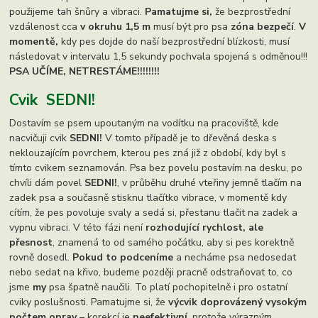
použijeme tah šnůry a vibraci.
Pamatujme si,
že bezprostřední
vzdálenost cca
v okruhu 1,5 m
musí být pro psa
zóna bezpečí
.
V
momentě,
kdy pes dojde do naší bezprostřední blízkosti, musí
následovat v intervalu 1,5 sekundy pochvala spojená s odměnou!!!
PSA UČÍME, NETRESTÁME!!!!!!!!
Cvik
SEDNI!
Dostavím se psem upoutaným na vodítku na pracoviště, kde
nacvičuji cvik
SEDNI!
V tomto případě je to dřevěná deska s
neklouzajícím povrchem, kterou pes zná již z období, kdy byl s
tímto cvikem seznamován. Psa bez povelu postavím na desku, po
chvíli dám povel
SEDNI!
, v průběhu druhé vteřiny jemně tlačím na
zadek psa a současně stisknu tlačítko vibrace, v momentě kdy
cítím, že pes povoluje svaly a sedá si, přestanu tlačit na zadek a
vypnu vibraci. V této fázi není
rozhodující rychlost, ale
přesnost
, znamená to od samého počátku, aby si pes korektně
rovně dosedl.
Pokud to podceníme
a necháme psa nedosedat
nebo sedat na křivo, budeme později pracně odstraňovat to, co
jsme
my
psa špatně naučili. To platí pochopitelně i pro ostatní
cviky poslušnosti. Pamatujme si, že
výcvik doprovázený vysokým
počtem oprav
– korekcí je
neefektivní
, protože výrazným