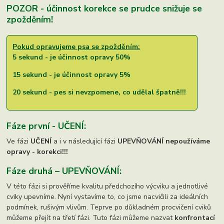
POZOR - účinnost korekce se prudce snižuje se
zpožděním!
Pokud opravujeme psa se zpožděním:
5 sekund - je účinnost opravy 50%
15 sekund - je účinnost opravy 5%
20 sekund - pes si nevzpomene, co udělal špatně!!!
Fáze první - UČENÍ:
Ve fázi
UČENÍ
a i v následující fázi
UPEVŇOVÁNÍ nepoužíváme
opravy - korekci!!!
Fáze druhá – UPEVŇOVÁNÍ:
V této fázi si prověříme kvalitu předchozího výcviku a jednotlivé
cviky upevníme. Nyní vystavíme to, co jsme nacvičili za ideálních
podmínek, rušivým vlivům. Teprve po důkladném procvičení cviků
můžeme přejít na třetí fázi. Tuto fázi můžeme nazvat
konfrontací