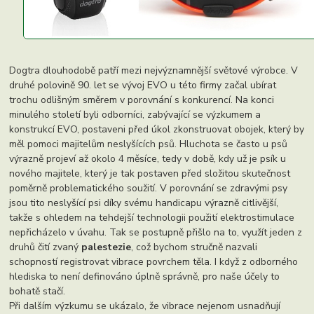
Dogtra dlouhodobě patří mezi nejvýznamnější světové výrobce. V
druhé polovině 90. let se vývoj EVO u této firmy začal ubírat
trochu odlišným směrem v porovnání s konkurencí. Na konci
minulého století byli odborníci, zabývající se výzkumem a
konstrukcí EVO, postaveni před úkol zkonstruovat obojek, který by
měl pomoci majitelům neslyšících psů. Hluchota se často u psů
výrazně projeví až okolo 4 měsíce, tedy v době, kdy už je psík u
nového majitele, který je tak postaven před složitou skutečnost
poměrně problematického soužití. V porovnání se zdravými psy
jsou tito neslyšící psi díky svému handicapu výrazně citlivější,
takže s ohledem na tehdejší technologii použití elektrostimulace
nepřicházelo v úvahu. Tak se postupně přišlo na to, využít jeden z
druhů čití zvaný
palestezie
, což bychom stručně nazvali
schopností registrovat vibrace povrchem těla. I když z odborného
hlediska to není definováno úplně správně, pro naše účely to
bohatě stačí.
Při dalším výzkumu se ukázalo, že vibrace nejenom usnadňují