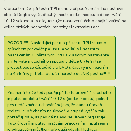
V praxi tzn., že při testu
TPI
mohu v případě lineárního nastavení
obojků Dogtra využít dlouhý impuls podle modelu o době trvání
10-12 sekund a to díky tomu,že nastavení těchto obojků začíná na
velice nízkých hodnotách intenzity elektrostimulace.
POZOR!!!!!!
Následující postup při testu TPI lze tímto
způsobem provádět
pouze u obojků s lineárním
nastavením
. U některých EVO s klasickým nastavením
s intervalem dlouhého impulsu v délce 8 vteřin lze
provést pouze částečně a u EVO s časovým omezením
na 4 vteřiny je třeba použít naprosto odlišný postup!!!!!!!!
Znamená to, že tedy použiji při testu úroveň 1 dlouhého
impulsu po dobu trvání 10-12 s (podle modelu), pokud
pes nedá změnou chování najevo, že danou úroveň
registruje, přecházím na úroveň o stupeň vyšší a tak
pokračuji dále, až pes dá najevo, že úroveň registruje.
Tuto úroveň impulsu nazývám
pracovním impulsem
a
je odrazovým můstkem pro další výcvik. Hodnota