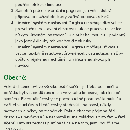
použitím elektrostimulace.
Samotná práce s vibračním pagerem je i velmi dobrá
příprava pro uživatele, který začíná pracovat s EVO.
Lineární systém nastavení Dogtra
umožňuje díky velice
pozvolnému nastavení elektrostimulace pracovat s velice
nízkými úrovněmi nastavení i u dlouhého impulsu – podobný
jako jemný dlouhý tah vodítka či tlak ruky.
Lineární systém nastavení Dogtra
umožňuje uživateli
velice flexibilně regulovat úrovně elektrostimulace, aniž by
došlo k nějakému nechtěnému výraznému skoku při
navýšení.
Obecně:
Pokud chceme být ve výcviku psů úspěšní, je třeba od samého
počátku být velice
důslední
jak ve vztahu ke psovi, tak i k sobě
samému. Eventuální chyby se pochopitelně postupně kumulují a
cvičitel velmi často hledá chyby především na psovi, někdy
metodách a někdy na trenérech. Pokud chceme přejít na fázi
druhou –
upevňování
je nezbytně nutné zvládnout tuto fázi –
fázi
učení
. Tato skutečnost platí nezávisle na tom, jestli používáme
EVO či nikoli,