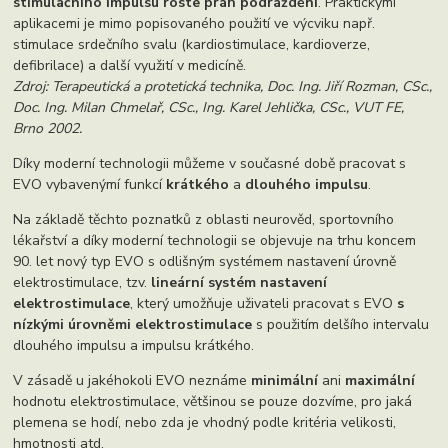
stimulačního impulsu roste práh podráždění
. Praktickými
aplikacemi je mimo popisovaného použití ve výcviku např.
stimulace srdečního svalu (kardiostimulace, kardioverze,
defibrilace) a další využití v medicíně.
Zdroj: Terapeutická a protetická technika, Doc. Ing. Jiří Rozman, CSc.,
Doc. Ing. Milan Chmelař, CSc., Ing. Karel Jehlička, CSc., VUT FE,
Brno 2002.
Díky moderní technologii můžeme v současné době pracovat s
EVO vybavenýmí funkcí
krátkého
a
dlouhého impulsu
.
Na základě těchto poznatků z oblasti neurověd, sportovního
lékařství a díky moderní technologii se objevuje na trhu koncem
90. let nový typ EVO s odlišným systémem nastavení úrovně
elektrostimulace, tzv.
lineární systém nastavení
elektrostimulace
, který umožňuje uživateli pracovat s EVO
s
nízkými úrovněmi elektrostimulace
s použitím delšího intervalu
dlouhého impulsu a impulsu krátkého.
V zásadě u jakéhokoli EVO neznáme
minimální
ani
maximální
hodnotu elektrostimulace, většinou se pouze dozvíme, pro jaká
plemena se hodí, nebo zda je vhodný podle kritéria velikosti,
hmotnosti atd.