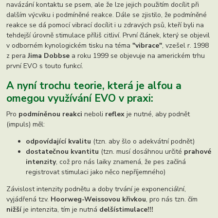
navázání kontaktu se psem, ale že lze jejich použitím docílit při
dalším výcviku i podmíněné reakce. Dále se zjistilo, že podmíněné
reakce se dá pomocí vibrací docílit i u zdravých psů, kteří byli na
tehdejší úrovně stimulace příliš citliví. První článek, který se objevil
v odborném kynologickém tisku na téma
"vibrace"
, vzešel r. 1998
z pera
Jima Dobbse
a roku 1999 se objevuje na americkém trhu
první EVO s touto funkcí.
A nyní trochu teorie, která je alfou a
omegou využívání EVO v praxi:
Pro
podmíněnou reakci
neboli
reflex
je nutné, aby podnět
(impuls) měl:
odpovídající kvalitu
(tzn. aby šlo o adekvátní podnět)
dostatečnou kvantitu
(tzn. musí dosáhnou určité
prahové
intenzity
, což pro nás laiky znamená, že pes začíná
registrovat stimulaci jako něco nepříjemného)
Závislost intenzity podnětu a doby trvání je exponenciální,
vyjádřená tzv.
Hoorweg-Weissovou křivkou
, pro nás tzn. čím
nižší
je intenzita, tím je nutná
delší
stimulace!!!