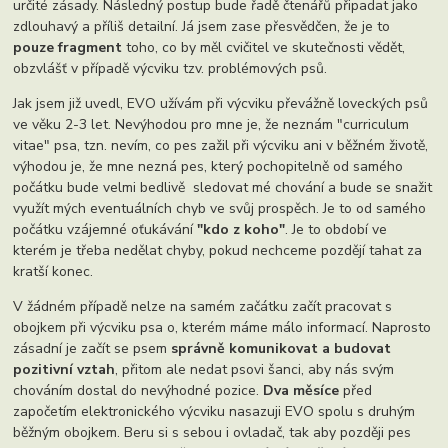
určité zásady. Následný postup bude řadě čtenářů připadat jako
zdlouhavý a příliš detailní. Já jsem zase přesvědčen, že je to
pouze fragment
toho, co by měl cvičitel ve skutečnosti vědět,
obzvlášť v případě výcviku tzv. problémových psů.
Jak jsem již uvedl, EVO užívám při výcviku převážně loveckých psů
ve věku 2-3 let. Nevýhodou pro mne je, že neznám "curriculum
vitae" psa, tzn. nevím, co pes zažil při výcviku ani v běžném životě,
výhodou je, že mne nezná pes, který pochopitelně od samého
počátku bude velmi bedlivě sledovat mé chování a bude se snažit
využít mých eventuálních chyb ve svůj prospěch. Je to od samého
počátku vzájemné oťukávání
"kdo z koho"
. Je to období ve
kterém je třeba nedělat chyby, pokud nechceme pozdějí tahat za
kratší konec.
V žádném případě nelze na samém začátku začít pracovat s
obojkem při výcviku psa o, kterém máme málo informací. Naprosto
zásadní je začít se psem
správně komunikovat a budovat
pozitivní vztah
, přitom ale nedat psovi šanci, aby nás svým
chováním dostal do nevýhodné pozice.
Dva měsíce
před
započetím elektronického výcviku nasazuji EVO spolu s druhým
běžným obojkem. Beru si s sebou i ovladač, tak aby později pes