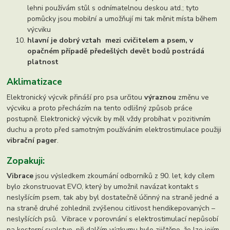
lehni používám stůl s odnímatelnou deskou atd.; tyto
pomůcky jsou mobilní a umožňují mi tak měnit místa během
výcviku
hlavní je dobrý vztah mezi cvičitelem a psem, v
opačném případě předešlých devět bodů postrádá
platnost
Aklimatizace
Elektronický výcvik přináší pro psa určitou
výraznou
změnu ve
výcviku a proto přecházím na tento odlišný způsob práce
postupně. Elektronický výcvik by měl vždy probíhat v pozitivním
duchu a proto před samotným používáním elektrostimulace použiji
vibrační pager
.
Zopakuji:
Vibrace
jsou výsledkem zkoumání odborníků z 90. let, kdy cílem
bylo zkonstruovat EVO, který by umožnil navázat kontakt s
neslyšícím psem, tak aby byl dostatečně účinný na straně jedné a
na straně druhé zohlednil zvýšenou citlivost hendikepovaných –
neslyšících psů. Vibrace v porovnání s elektrostimulací nepůsobí
na kosterní svalstvo, při dalším výzkumu bylo zjištěno, že lze jejím