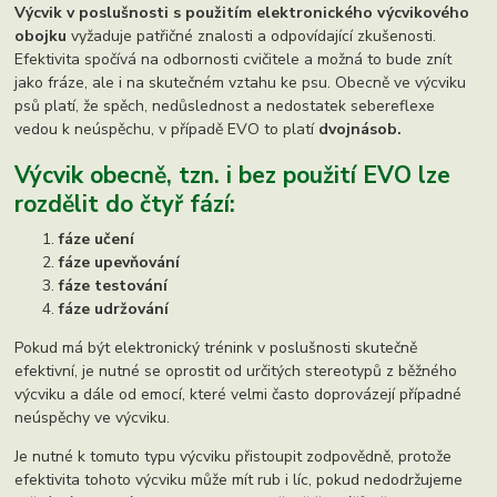
Výcvik v poslušnosti s použitím elektronického výcvikového
obojku
vyžaduje patřičné znalosti a odpovídající zkušenosti.
Efektivita spočívá na odbornosti cvičitele a možná to bude znít
jako fráze, ale i na skutečném vztahu ke psu. Obecně ve výcviku
psů platí, že spěch, nedůslednost a nedostatek sebereflexe
vedou k neúspěchu, v případě EVO to platí
dvojnásob.
Výcvik obecně, tzn. i bez použití EVO lze
rozdělit do čtyř fází
:
fáze učení
fáze upevňování
fáze testování
fáze udržování
Pokud má být elektronický trénink v poslušnosti skutečně
efektivní, je nutné se oprostit od určitých stereotypů z běžného
výcviku a dále od emocí, které velmi často doprovázejí případné
neúspěchy ve výcviku.
Je nutné k tomuto typu výcviku přistoupit zodpovědně, protože
efektivita tohoto výcviku může mít rub i líc, pokud nedodržujeme