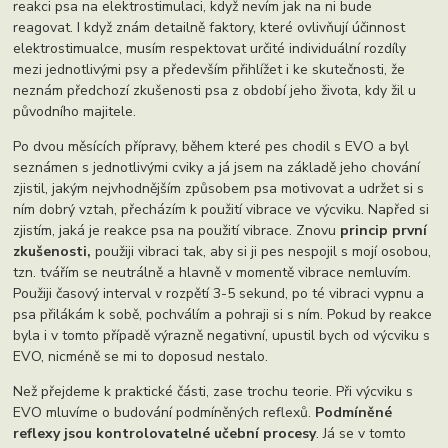
reakci psa na elektrostimulaci, když nevím jak na ni bude
reagovat. I když znám detailně faktory, které ovlivňují účinnost
elektrostimualce, musím respektovat určité individuální rozdíly
mezi jednotlivými psy a především přihlížet i ke skutečnosti, že
neznám předchozí zkušenosti psa z období jeho života, kdy žil u
původního majitele.
Po dvou měsících přípravy, během které pes chodil s EVO a byl
seznámen s jednotlivými cviky a já jsem na základě jeho chování
zjistil, jakým nejvhodnějším způsobem psa motivovat a udržet si s
ním dobrý vztah, přecházím k použití vibrace ve výcviku. Napřed si
zjistím, jaká je reakce psa na použití vibrace. Znovu
princip první
zkušenosti,
použiji vibraci tak, aby si ji pes nespojil s mojí osobou,
tzn. tvářím se neutrálně a hlavně v momentě vibrace nemluvím.
Použiji časový interval v rozpětí 3-5 sekund, po té vibraci vypnu a
psa přilákám k sobě, pochválím a pohraji si s ním. Pokud by reakce
byla i v tomto případě výrazně negativní, upustil bych od výcviku s
EVO, nicméně se mi to doposud nestalo.
Než přejdeme k praktické části, zase trochu teorie. Při výcviku s
EVO mluvíme o budování podmíněných reflexů.
Podmíněné
reflexy jsou kontrolovatelné učební procesy
. Já se v tomto