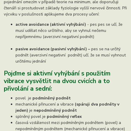
pojednání omezím v případě teorie na minimum, ale doporučuji
čtenáři si prostudovat základy fyziologie vyšší nervové činnosti. Při
výcviku v poslušnosti aplikujeme dva procesy učení:
active avoidance (aktivní vyhýbání)
- pes pes se učí, že
musí udělat něco určitého, aby se vyhnul nečemu
nepříjemnému (averzivní negativní podnět)
pasive avoidance (pasivní vyhýbání) –
pes se na určitý
podnět (averzivní negativní podnět) učí, že se musí vyhnout
určitému jednání
Pojďme si aktivní vyhýbání s použitím
vibrace vysvětlit na dvou cvicích a to
přivolání a sední:
povel je
podmíněný podnět
mechanické přinucení a vibrace
(spáruji dva podněty v
jeden)
je
nepodmíněný podnět
splněný povel je
podmíněný reflex
časová vzdálenost mezi podmíněným podnětem (povel) a
nepodmíněným podnětem (mechanické přinucení a vibrace)