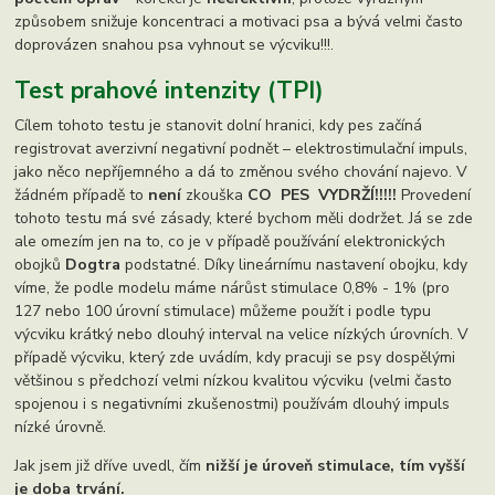
způsobem snižuje koncentraci a motivaci psa a bývá velmi často
doprovázen snahou psa vyhnout se výcviku!!!.
Test prahové intenzity (TPI)
Cílem tohoto testu je stanovit dolní hranici, kdy pes začíná
registrovat averzivní negativní podnět – elektrostimulační impuls,
jako něco nepříjemného a dá to změnou svého chování najevo. V
žádném případě to
není
zkouška
CO PES VYDRŽÍ!!!!!
Provedení
tohoto testu má své zásady, které bychom měli dodržet. Já se zde
ale omezím jen na to, co je v případě používání elektronických
obojků
Dogtra
podstatné. Díky lineárnímu nastavení obojku, kdy
víme, že podle modelu máme nárůst stimulace 0,8% - 1% (pro
127 nebo 100 úrovní stimulace) můžeme použít i podle typu
výcviku krátký nebo dlouhý interval na velice nízkých úrovních. V
případě výcviku, který zde uvádím, kdy pracuji se psy dospělými
většinou s předchozí velmi nízkou kvalitou výcviku (velmi často
spojenou i s negativními zkušenostmi) používám dlouhý impuls
nízké úrovně.
Jak jsem již dříve uvedl, čím
nižší je úroveň stimulace, tím vyšší
je doba trvání.