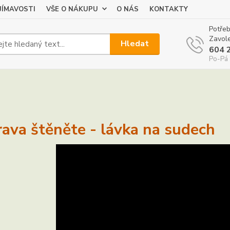
JÍMAVOSTI
VŠE O NÁKUPU
O NÁS
KONTAKTY
Potřeb
Zavole
Hledat
604 
Po-Pá 
rava štěněte - lávka na sudech