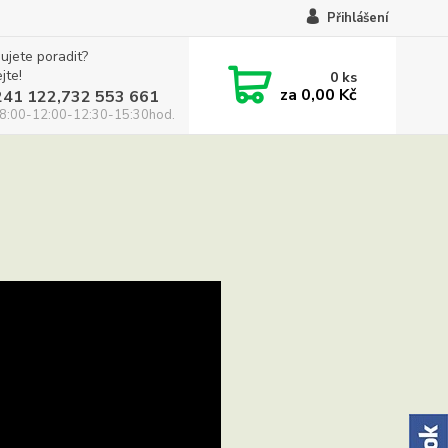
Přihlášení
ujete poradit?
jte!
0
ks
za
0,00 Kč
241 122,732 553 661
8:00-12:00-12:30-15:30hod.