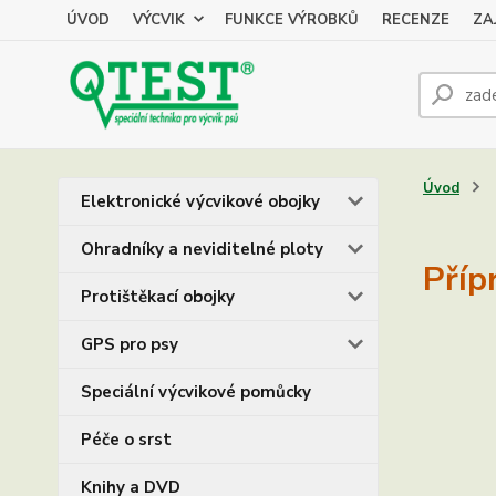
ÚVOD
VÝCVIK
FUNKCE VÝROBKŮ
RECENZE
ZA
Úvod
Elektronické výcvikové obojky
Ohradníky a neviditelné ploty
Příp
Protištěkací obojky
GPS pro psy
Speciální výcvikové pomůcky
Péče o srst
Knihy a DVD