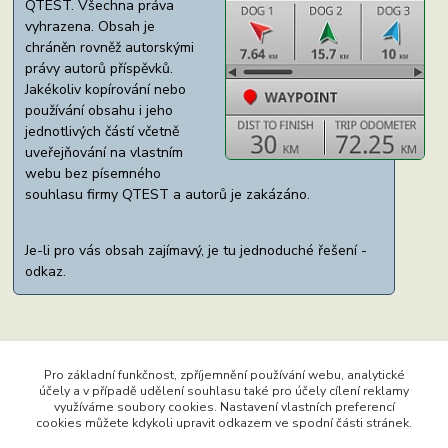
QTEST. Všechna práva
vyhrazena. Obsah je
chráněn rovněž autorskými
právy autorů příspěvků.
Jakékoliv kopírování nebo
používání obsahu i jeho
jednotlivých částí včetně
uveřejňování na vlastním
webu bez písemného
souhlasu firmy QTEST a autorů je zakázáno.
Je-li pro vás obsah zajímavý, je tu jednoduché řešení -
odkaz.
Pro základní funkčnost, zpříjemnění používání webu, analytické
účely a v případě udělení souhlasu také pro účely cílení reklamy
využíváme soubory cookies. Nastavení vlastních preferencí
Copyright © 2015 - 2022 Ing. Miloš Hušek - QTEST. Všechna
cookies můžete kdykoli upravit odkazem ve spodní části stránek.
práva vyhrazena. Chráněný autorský web. Jakékoliv užití obsahu