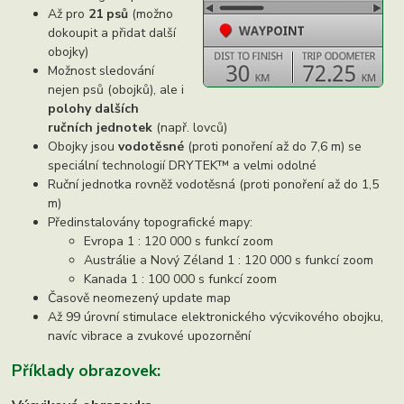
Až pro
21 psů
(možno
dokoupit a přidat další
obojky)
Možnost sledování
nejen psů (obojků), ale i
polohy dalších
ručních jednotek
(např. lovců)
Obojky jsou
vodotěsné
(proti ponoření až do 7,6 m) se
speciální technologií DRYTEK™ a velmi odolné
Ruční jednotka rovněž vodotěsná (proti ponoření až do 1,5
m)
Předinstalovány topografické mapy:
Evropa 1 : 120 000 s funkcí zoom
Austrálie a Nový Zéland 1 : 120 000 s funkcí zoom
Kanada 1 : 100 000 s funkcí zoom
Časově neomezený update map
Až 99 úrovní stimulace elektronického výcvikového obojku,
navíc vibrace a zvukové upozornění
Příklady obrazovek: