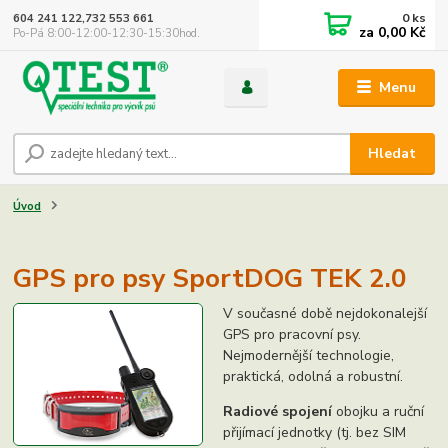
0
ks
604 241 122,732 553 661
za
0,00 Kč
Po-Pá 8:00-12:00-12:30-15:30hod.
Menu
Hledat
Úvod
GPS pro psy SportDOG TEK 2.0
V současné době nejdokonalejší
GPS pro pracovní psy.
Nejmodernější technologie,
praktická, odolná a robustní.
Radiové spojení
obojku a ruční
přijímací jednotky (tj. bez SIM