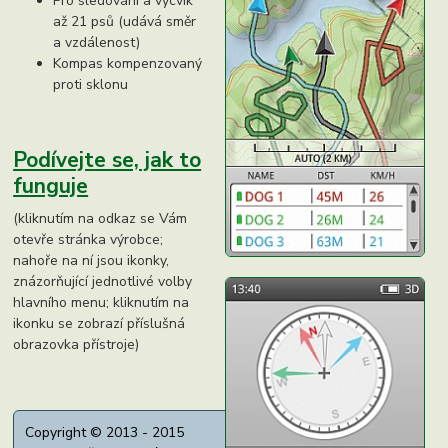
Pro sledování a výcvik
až 21 psů (udává směr
a vzdálenost)
Kompas kompenzovaný
proti sklonu
Podívejte se, jak to
funguje
(kliknutím na odkaz se Vám
otevře stránka výrobce;
nahoře na ní jsou ikonky,
znázorňující jednotlivé volby
hlavního menu; kliknutím na
ikonku se zobrazí příslušná
obrazovka přístroje)
Copyright © 2013 - 2015