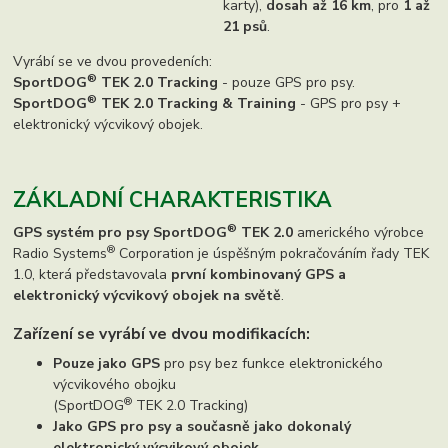
karty),
dosah až 16 km
, pro
1 až
21 psů
.
Vyrábí se ve dvou provedeních:
®
SportDOG
TEK 2.0 Tracking
- pouze GPS pro psy.
®
SportDOG
TEK 2.0 Tracking & Training
- GPS pro psy +
elektronický výcvikový obojek.
ZÁKLADNÍ CHARAKTERISTIKA
®
GPS systém pro psy SportDOG
TEK 2.0
amerického výrobce
®
Radio Systems
Corporation je úspěšným pokračováním řady TEK
1.0, která představovala
první kombinovaný GPS a
elektronický výcvikový obojek na světě
.
Zařízení se vyrábí
ve dvou modifikacích:
Pouze jako GPS
pro psy bez funkce elektronického
výcvikového obojku
®
(SportDOG
TEK 2.0 Tracking)
Jako GPS pro psy a současně jako dokonalý
elektronický výcvikový obojek