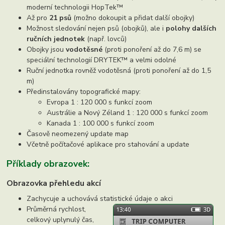
moderní technologii HopTek™
Až pro
21 psů
(možno dokoupit a přidat další obojky)
Možnost sledování nejen psů (obojků), ale i
polohy dalších
ručních jednotek
(např. lovců)
Obojky jsou
vodotěsné
(proti ponoření až do 7,6 m) se
speciální technologií DRYTEK™ a velmi odolné
Ruční jednotka rovněž vodotěsná (proti ponoření až do 1,5
m)
Předinstalovány topografické mapy:
Evropa 1 : 120 000 s funkcí zoom
Austrálie a Nový Zéland 1 : 120 000 s funkcí zoom
Kanada 1 : 100 000 s funkcí zoom
Časově neomezený update map
Včetně počítačové aplikace pro stahování a update
Příklady obrazovek:
Obrazovka přehledu akcí
Zachycuje a uchovává statistické údaje o akci
Průměrná rychlost,
celkový uplynulý čas,