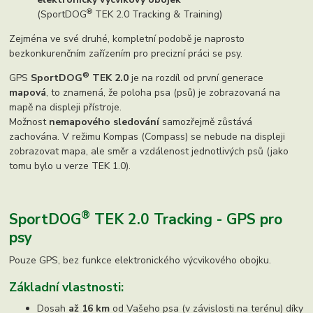
®
(SportDOG
TEK 2.0 Tracking & Training)
Zejména ve své druhé, kompletní podobě je naprosto
bezkonkurenčním zařízením pro precizní práci se psy.
®
GPS
SportDOG
TEK 2.0
je na rozdíl od první generace
mapová
, to znamená, že poloha psa (psů) je zobrazovaná na
mapě na displeji přístroje.
Možnost
nemapového sledování
samozřejmě zůstává
zachována. V režimu Kompas (Compass) se nebude na displeji
zobrazovat mapa, ale směr a vzdálenost jednotlivých psů (jako
tomu bylo u verze TEK 1.0).
®
SportDOG
TEK 2.0 Tracking - GPS pro
psy
Pouze GPS, bez funkce elektronického výcvikového obojku.
Základní vlastnosti:
Dosah
až 16 km
od Vašeho psa (v závislosti na terénu) díky