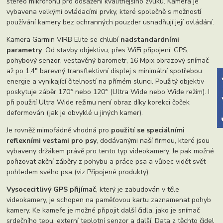
stereo mikrofonu pro dosažení kvalitnějšího zvuku. Kamera je
vybavena velkými ovládacími prvky, které společně s možností
používání kamery bez ochranných pouzder usnadňují její ovládání.
Kamera Garmin VIRB Elite se chlubí
nadstandardními
parametry
. Od stavby objektivu, přes WiFi připojení, GPS,
pohybový senzor, vestavěný barometr, 16 Mpix obrazový snímač
až po 1,4" barevný transflektivní displej s minimální spotřebou
energie a vynikající čitelností na přímém slunci. Použitý objektiv
poskytuje záběr 170° nebo 120° (Ultra Wide nebo Wide režim). I
při použití Ultra Wide režimu není obraz díky korekci čoček
deformován (jak je obvyklé u jiných kamer).
Je rovněž mimořádně vhodná pro
použití se speciálními
reflexními vestami pro psy
, dodávanými naší firmou, které jsou
vybaveny držákem právě pro tento typ videokamery. Je pak možné
pořizovat akční záběry z pohybu a práce psa a vůbec vidět svět
pohledem svého psa (viz Připojené produkty).
Vysocecitlivý GPS přijímač
, který je zabudován v těle
videokamery, je schopen na paměťovou kartu zaznamenat pohyb
kamery. Ke kameře je možné připojit další čidla, jako je snímač
srdečního tepu, externí teplotní senzor a další. Data z těchto čidel