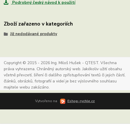
Podrobný český návod k použití
Zboží zařazeno v kategoriích
Již nedodávané produkty
Copyright © 2015 - 2026 Ing. Miloš Hušek - QTEST. Všechna
práva vyhrazena. Chráněný autorský web. Jakékoliv užití obsahu
včetně převzetí, šíření či dalšího zpřístupňování textů či jejich částí,
článků, obrázků, fotografií a videí je bez výslovného souhlasu
majitele webu zakázáno.
Vytvořeno na
Eshop-rychle.cz