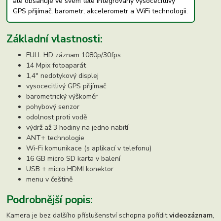
ale obsahuje ve svém těle integrovaný vysocecitlivý
GPS přijímač, barometr, akcelerometr a WiFi technologii.
Základní vlastnosti:
FULL HD záznam 1080p/30fps
14 Mpix fotoaparát
1,4" nedotykový displej
vysocecitlivý GPS přijímač
barometrický výškoměr
pohybový senzor
odolnost proti vodě
výdrž až 3 hodiny na jedno nabití
ANT+ technologie
Wi-Fi komunikace (s aplikací v telefonu)
16 GB micro SD karta v balení
USB + micro HDMI konektor
menu v češtině
Podrobnější popis:
Kamera je bez dalšího příslušenství schopna pořídit
videozáznam
,