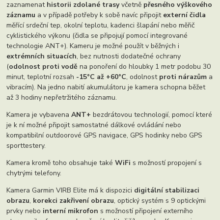
zaznamenat
historii zdolané trasy
včetně
přesného výškového
záznamu
a v případě potřeby k sobě navíc připojit
externí čidla
měřící srdeční tep, okolní teplotu, kadenci šlapání nebo měřič
cyklistického výkonu (čidla se připojují pomocí integrované
technologie ANT+). Kameru je možné použít v běžných i
extrémních situacích
, bez nutnosti dodatečné ochrany
(
odolnost proti vodě
na ponoření do hloubky 1 metr podobu 30
minut, teplotní rozsah
-15°C až +60°C
, odolnost
proti nárazům
a
vibracím). Na jedno nabití akumulátoru je kamera schopna běžet
až 3 hodiny nepřetržitého záznamu.
Kamera je vybavena
ANT+
bezdrátovou technologií, pomocí které
je k ní možné připojit samostatné dálkové ovládání nebo
kompatibilní outdoorové GPS navigace, GPS hodinky nebo GPS
sporttestery.
Kamera kromě toho obsahuje také
WiFi
s možností propojení s
chytrými telefony.
Kamera Garmin VIRB Elite má k dispozici
digitální stabilizaci
obrazu
,
korekci zakřivení obrazu
, optický systém s 9 optickými
prvky nebo
interní mikrofon
s možností připojení externího