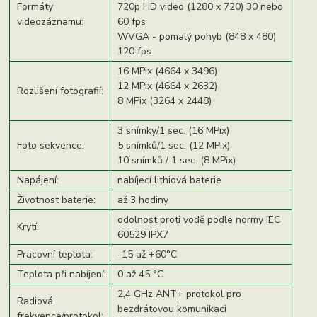
Formáty
720p HD video (1280 x 720) 30 nebo
videozáznamu:
60 fps
WVGA - pomalý pohyb (848 x 480)
120 fps
16 MPix (4664 x 3496)
12 MPix (4664 x 2632)
Rozlišení fotografií:
8 MPix (3264 x 2448)
3 snímky/1 sec. (16 MPix)
Foto sekvence:
5 snímků/1 sec. (12 MPix)
10 snímků / 1 sec. (8 MPix)
Napájení:
nabíjecí lithiová baterie
Životnost baterie:
až 3 hodiny
odolnost proti vodě podle normy IEC
Krytí:
60529 IPX7
Pracovní teplota:
-15 až +60°C
Teplota při nabíjení:
0 až 45 °C
2,4 GHz ANT+ protokol pro
Radiová
bezdrátovou komunikaci
frekvence/protokol: