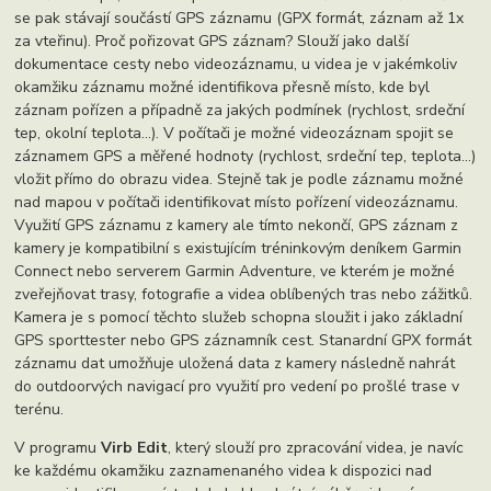
se pak stávají součástí GPS záznamu (GPX formát, záznam až 1x
za vteřinu). Proč pořizovat GPS záznam? Slouží jako další
dokumentace cesty nebo videozáznamu, u videa je v jakémkoliv
okamžiku záznamu možné identifikova přesně místo, kde byl
záznam pořízen a případně za jakých podmínek (rychlost, srdeční
tep, okolní teplota...). V počítači je možné videozáznam spojit se
záznamem GPS a měřené hodnoty (rychlost, srdeční tep, teplota...)
vložit přímo do obrazu videa. Stejně tak je podle záznamu možné
nad mapou v počítači identifikovat místo pořízení videozáznamu.
Využití GPS záznamu z kamery ale tímto nekončí, GPS záznam z
kamery je kompatibilní s existujícím tréninkovým deníkem Garmin
Connect nebo serverem Garmin Adventure, ve kterém je možné
zveřejňovat trasy, fotografie a videa oblíbených tras nebo zážitků.
Kamera je s pomocí těchto služeb schopna sloužit i jako základní
GPS sporttester nebo GPS záznamník cest. Stanardní GPX formát
záznamu dat umožňuje uložená data z kamery následně nahrát
do outdoorvých navigací pro využití pro vedení po prošlé trase v
terénu.
V programu
Virb Edit
, který slouží pro zpracování videa, je navíc
ke každému okamžiku zaznamenaného videa k dispozici nad