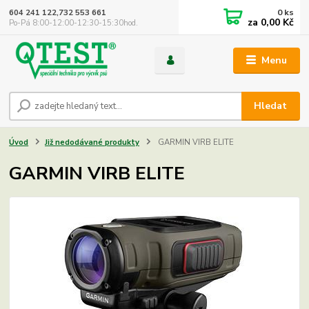
0
ks
604 241 122,732 553 661
za
0,00 Kč
Po-Pá 8:00-12:00-12:30-15:30hod.
Menu
Hledat
Úvod
Již nedodávané produkty
GARMIN VIRB ELITE
GARMIN VIRB ELITE