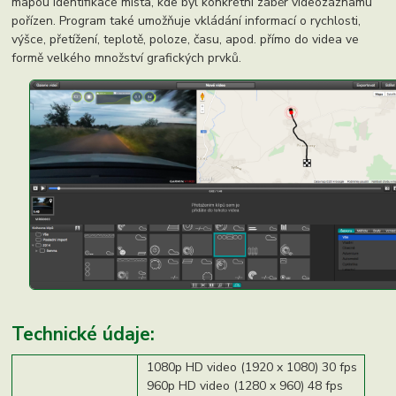
mapou identifikace místa, kde byl konkrétní záběr videozáznamu
pořízen. Program také umožňuje vkládání informací o rychlosti,
výšce, přetížení, teplotě, poloze, času, apod. přímo do videa ve
formě velkého množství grafických prvků.
Technické údaje:
1080p HD video (1920 x 1080) 30 fps
960p HD video (1280 x 960) 48 fps